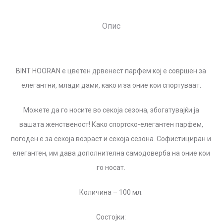
Опис
BINT HOORAN е цветен дрвенест парфем кој е совршен за
елегантни, млади дами, како и за оние кои спортуваат.
Можете да го носите во секоја сезона, збогатувајќи ја
вашата женственост! Како спортско-елегантен парфем,
погоден е за секоја возраст и секоја сезона. Софистициран и
елегантен, им дава дополнителна самодоверба на оние кои
го носат.
Количина – 100 мл.
Состојки: