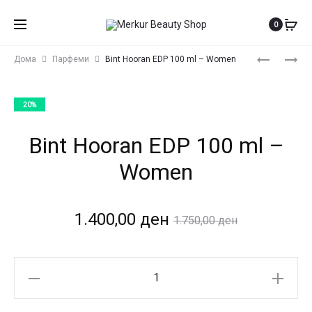
0
Produ
MON
COCOA
Дома
Парфеми
Bint Hooran EDP 100 ml – Women
REVE
MORADO
navig
ПРАЈМЕР
EDP
20%
ЗА
100
ЛИЦЕ
ML
Bint Hooran EDP 100 ml –
–
UNISEX
Women
Current
Original
1.400,00
ден
1.750,00
ден
price
price
Bint
is:
was:
Hooran
EDP