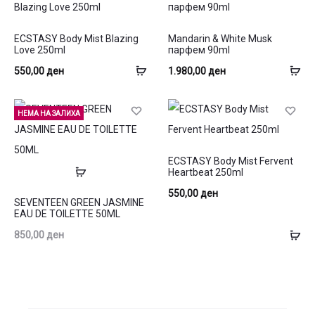
ECSTASY Body Mist Blazing
Mandarin & White Musk
Love 250ml
парфем 90ml
Додај
До
550,00
ден
1.980,00
ден
во
во
кошница
ко
НЕМА НА ЗАЛИХА
ECSTASY Body Mist Fervent
Прочитај
Heartbeat 250ml
повеќе
550,00
ден
SEVENTEEN GREEN JASMINE
EAU DE TOILETTE 50ML
До
850,00
ден
во
ко