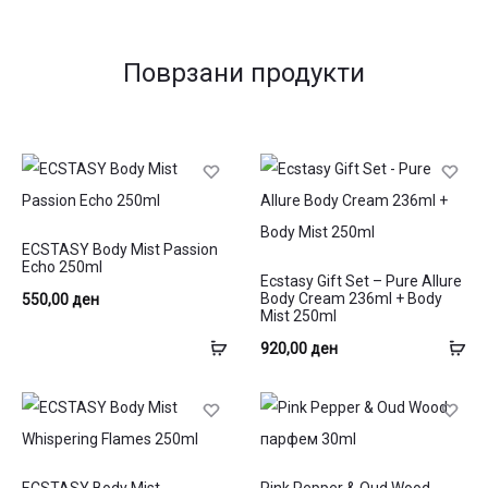
Поврзани продукти
ECSTASY Body Mist Passion
Echo 250ml
Ecstasy Gift Set – Pure Allure
Body Cream 236ml + Body
550,00
ден
Mist 250ml
Додај
До
920,00
ден
во
во
кошница
ко