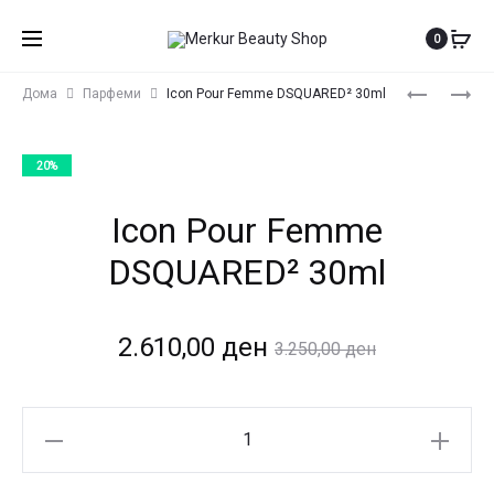
0
Produ
ICON
ICON
Дома
Парфеми
Icon Pour Femme DSQUARED² 30ml
POUR
POUR
navig
FEMME
HOMME
20%
DSQUARED
DSQUARED
50ML
30ML
Icon Pour Femme
DSQUARED² 30ml
Current
Original
2.610,00
ден
3.250,00
ден
price
price
Icon
is:
was:
Pour
Femme