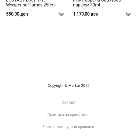
ECSTASY Body Mist
Pink Pepper & Oud Wood
Whispering Flames 250ml
парфем 30ml
Додај
До
550,00
ден
1.170,00
ден
во
во
кошница
ко
Copyright © Merkur 2026
Контакт
Политика на приватност
Често поставувани прашања