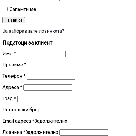
Запамти ме
Најави се
Ја заборавивте лозинката?
Податоци за клиент
Име
*
Презиме
*
Телефон
*
Адреса
*
Град
*
Поштенски број
Email адреса
*
Задолжително
Лозинка
*
Задолжително