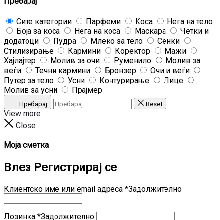
Пребарај
Сите категории
Парфеми
Коса
Нега на тело
Боја за коса
Нега на коса
Маскара
Четки и
додатоци
Пудра
Млеко за тело
Сенки
Стилизирање
Кармини
Коректор
Мажи
Хајлајтер
Молив за очи
Руменило
Молив за
веѓи
Течни кармини
Бронзер
Очи и веѓи
Путер за тело
Усни
Контурирање
Лице
Молив за усни
Прајмер
Пребарај
Reset
View more
Close
Моја сметка
Влез
Регистрирај се
Клиентско име или email адреса
*
Задолжително
Лозинка
*
Задолжително