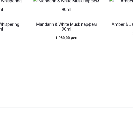
Whispering
Mandarin & White Musk парфем
Amber & J
ml
90ml
1.980,00
ден