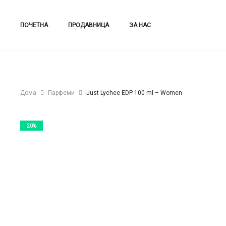
was:
is:
2.050,00 ден.
1.640,00 ден.
ПОЧЕТНА
ПРОДАВНИЦА
ЗА НАС
Дома
Парфеми
Just Lychee EDP 100 ml – Women
20%