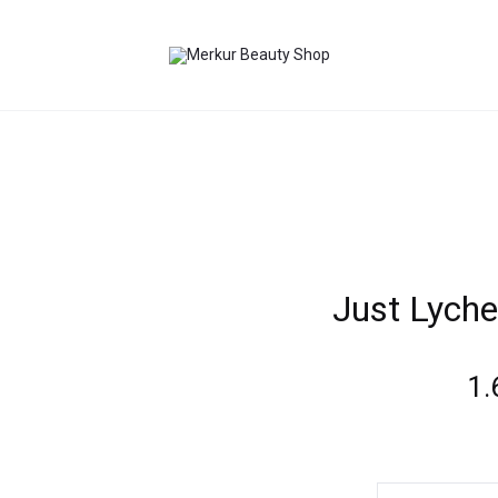
Just Lych
Current
1.
price