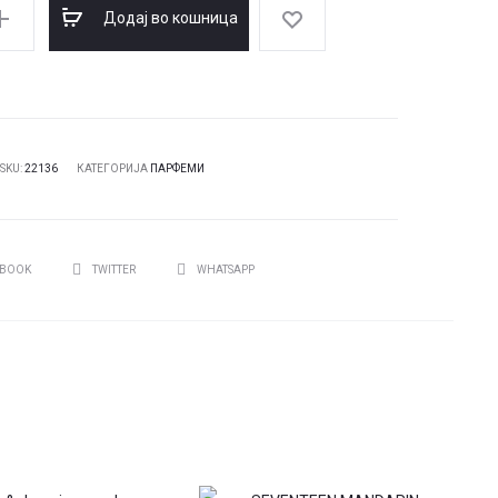
was:
Додај во кошница
050,00 ден.
SKU:
22136
КАТЕГОРИЈА
ПАРФЕМИ
И
EBOOK
TWITTER
WHATSAPP