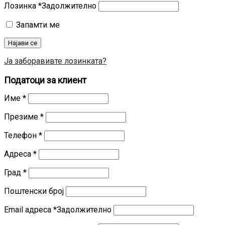
Лозинка
*
Задолжително
Запамти ме
Најави се
Ја заборавивте лозинката?
Податоци за клиент
Име
*
Презиме
*
Телефон
*
Адреса
*
Град
*
Поштенски број
Email адреса
*
Задолжително