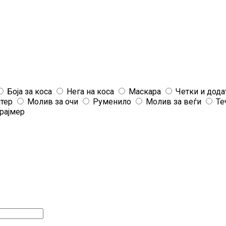
Боја за коса
Нега на коса
Маскара
Четки и дода
јтер
Молив за очи
Руменило
Молив за веѓи
Те
рајмер