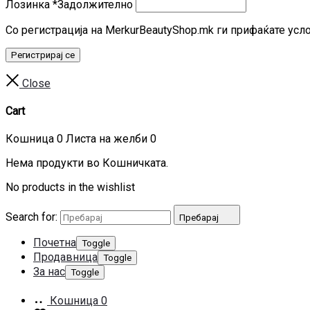
Лозинка
*
Задолжително
Со регистрација на MerkurBeautyShop.mk ги прифаќате усл
Регистрирај се
Close
Cart
Кошница
0
Листа на желби
0
Нема продукти во Кошничката.
No products in the wishlist
Search for:
Пребарај
Почетна
Toggle
Продавница
Toggle
За нас
Toggle
Кошница
0