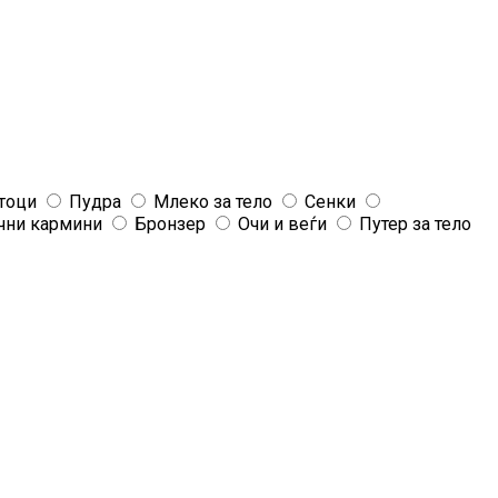
тоци
Пудра
Млеко за тело
Сенки
чни кармини
Бронзер
Очи и веѓи
Путер за тело