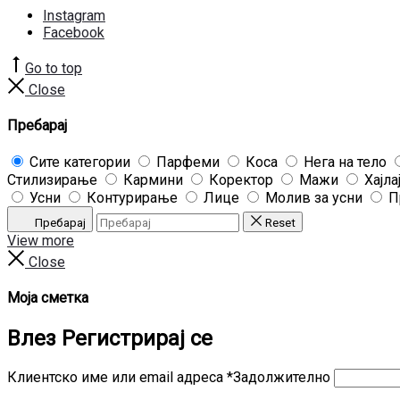
Instagram
Facebook
Go to top
Close
Пребарај
Сите категории
Парфеми
Коса
Нега на тело
Стилизирање
Кармини
Коректор
Мажи
Хајла
Усни
Контурирање
Лице
Молив за усни
П
Пребарај
Reset
View more
Close
Моја сметка
Влез
Регистрирај се
Клиентско име или email адреса
*
Задолжително