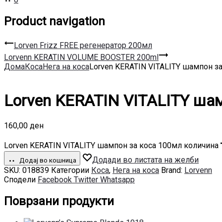
Product navigation
Lorven Frizz FREE регенератор 200мл
Lorvenn KERATIN VOLUME BOOSTER 200ml
Дома
Коса
Нега на коса
Lorven KERATIN VITALITY шампон з
Lorven KERATIN VITALITY ша
160,00
ден
Lorven KERATIN VITALITY шампон за коса 100мл количина
Додади во листата на желби
Додај во кошница
SKU:
018839
Категории
Коса
,
Нега на коса
Brand:
Lorvenn
Сподели
Facebook
Twitter
Whatsapp
Поврзани продукти