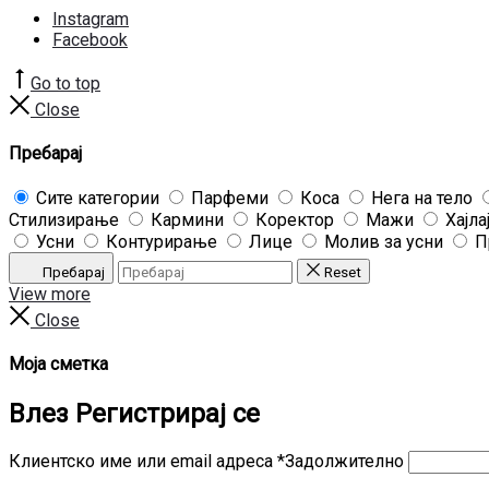
Instagram
Facebook
Go to top
Close
Пребарај
Сите категории
Парфеми
Коса
Нега на тело
Стилизирање
Кармини
Коректор
Мажи
Хајла
Усни
Контурирање
Лице
Молив за усни
П
Пребарај
Reset
View more
Close
Моја сметка
Влез
Регистрирај се
Клиентско име или email адреса
*
Задолжително