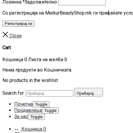
Лозинка
*
Задолжително
Со регистрација на MerkurBeautyShop.mk ги прифаќате усл
Регистрирај се
Close
Cart
Кошница
0
Листа на желби
0
Нема продукти во Кошничката.
No products in the wishlist
Search for:
Пребарај
Почетна
Toggle
Продавница
Toggle
За нас
Toggle
Кошница
0