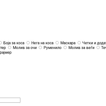
Боја за коса
Нега на коса
Маскара
Четки и дода
јтер
Молив за очи
Руменило
Молив за веѓи
Те
рајмер