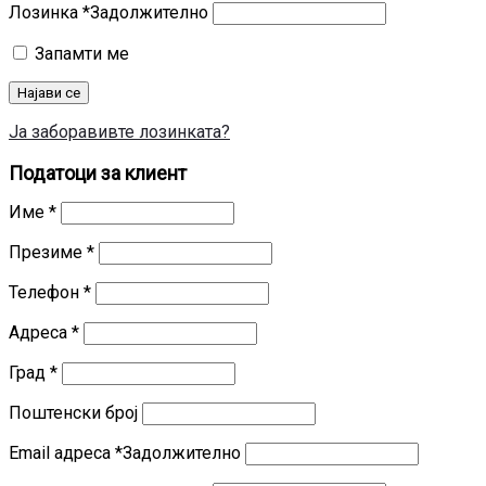
Лозинка
*
Задолжително
Запамти ме
Најави се
Ја заборавивте лозинката?
Податоци за клиент
Име
*
Презиме
*
Телефон
*
Адреса
*
Град
*
Поштенски број
Email адреса
*
Задолжително