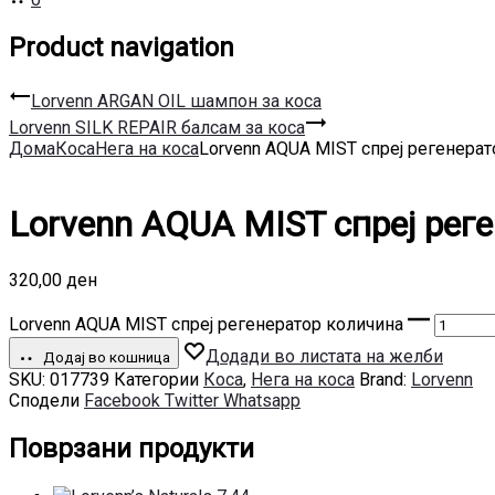
Product navigation
Lorvenn ARGAN OIL шампон за коса
Lorvenn SILK REPAIR балсам за коса
Дома
Коса
Нега на коса
Lorvenn AQUA MIST спреј регенерат
Lorvenn AQUA MIST спреј рег
320,00
ден
Lorvenn AQUA MIST спреј регенератор количина
Додади во листата на желби
Додај во кошница
SKU:
017739
Категории
Коса
,
Нега на коса
Brand:
Lorvenn
Сподели
Facebook
Twitter
Whatsapp
Поврзани продукти