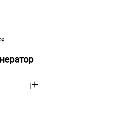
ор
енератор