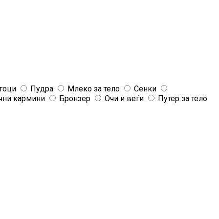
тоци
Пудра
Млеко за тело
Сенки
чни кармини
Бронзер
Очи и веѓи
Путер за тело