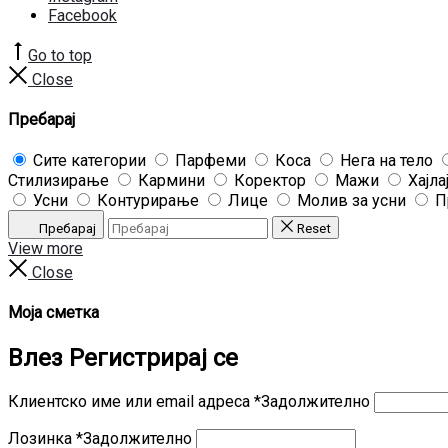
Facebook
Go to top
Close
Пребарај
Сите категории
Парфеми
Коса
Нега на тело
Стилизирање
Кармини
Коректор
Мажи
Хајла
Усни
Контурирање
Лице
Молив за усни
П
Пребарај
Reset
View more
Close
Моја сметка
Влез
Регистрирај се
Клиентско име или email адреса
*
Задолжително
Лозинка
*
Задолжително