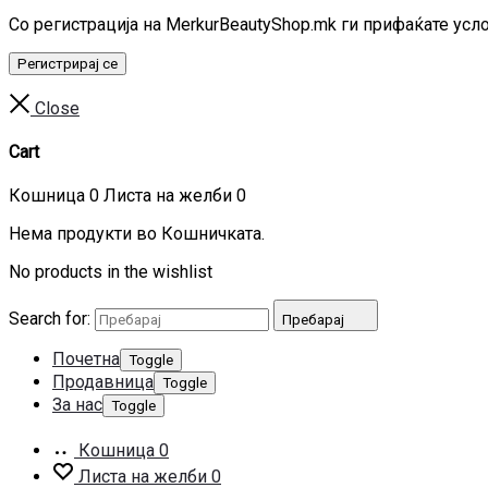
Со регистрација на MerkurBeautyShop.mk ги прифаќате усл
Регистрирај се
Close
Cart
Кошница
0
Листа на желби
0
Нема продукти во Кошничката.
No products in the wishlist
Search for:
Пребарај
Почетна
Toggle
Продавница
Toggle
За нас
Toggle
Кошница
0
Листа на желби
0