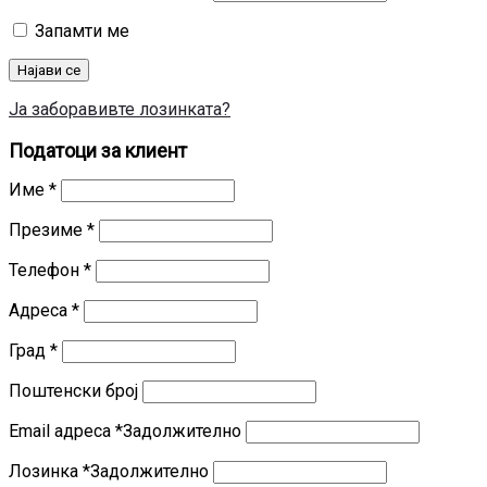
Запамти ме
Најави се
Ја заборавивте лозинката?
Податоци за клиент
Име
*
Презиме
*
Телефон
*
Адреса
*
Град
*
Поштенски број
Email адреса
*
Задолжително
Лозинка
*
Задолжително