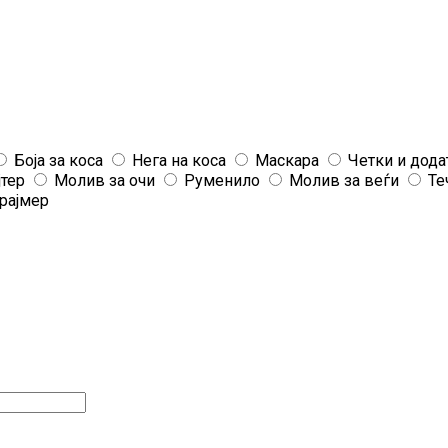
Боја за коса
Нега на коса
Маскара
Четки и дода
јтер
Молив за очи
Руменило
Молив за веѓи
Те
рајмер