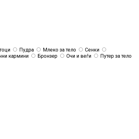
тоци
Пудра
Млеко за тело
Сенки
чни кармини
Бронзер
Очи и веѓи
Путер за тело