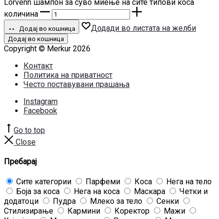
Lorvenn шампон за суво миење на сите типови коса
количина
Додади во листата на желби
Додај во кошница
Додај во кошница
Copyright © Merkur 2026
Контакт
Политика на приватност
Често поставувани прашања
Instagram
Facebook
Go to top
Close
Пребарај
Сите категории
Парфеми
Коса
Нега на тело
Боја за коса
Нега на коса
Маскара
Четки и
додатоци
Пудра
Млеко за тело
Сенки
Стилизирање
Кармини
Коректор
Мажи