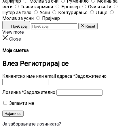
Хајлајтер
Молив за очи
Руменило
Молив за
веѓи
Течни кармини
Бронзер
Очи и веѓи
Путер за тело
Усни
Контурирање
Лице
Молив за усни
Прајмер
Пребарај
Reset
View more
Close
Моја сметка
Влез
Регистрирај се
Клиентско име или email адреса
*
Задолжително
Лозинка
*
Задолжително
Запамти ме
Најави се
Ја заборавивте лозинката?