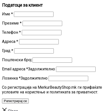
Податоци за клиент
Име
*
Презиме
*
Телефон
*
Адреса
*
Град
*
Поштенски број
Email адреса
*
Задолжително
Лозинка
*
Задолжително
Со регистрација на MerkurBeautyShop.mk ги прифаќате
условите на користење и политиката за приватност.
Регистрирај се