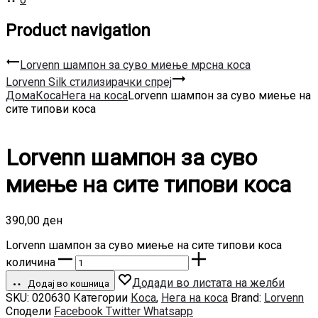
Product navigation
Lorvenn шампон за суво миење мрсна коса
Lorvenn Silk стилизирачки спреј
Дома
Коса
Нега на коса
Lorvenn шампон за суво миење на
сите типови коса
Lorvenn шампон за суво
миење на сите типови коса
390,00
ден
Lorvenn шампон за суво миење на сите типови коса
количина
Додади во листата на желби
Додај во кошница
SKU:
020630
Категории
Коса
,
Нега на коса
Brand:
Lorvenn
Сподели
Facebook
Twitter
Whatsapp