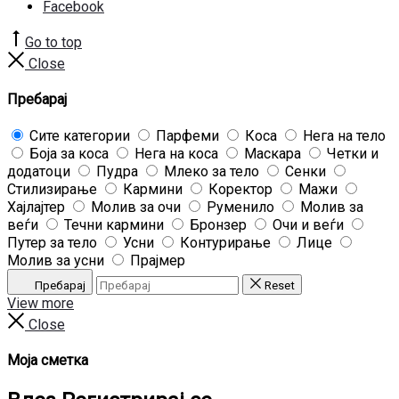
Facebook
Go to top
Close
Пребарај
Сите категории
Парфеми
Коса
Нега на тело
Боја за коса
Нега на коса
Маскара
Четки и
додатоци
Пудра
Млеко за тело
Сенки
Стилизирање
Кармини
Коректор
Мажи
Хајлајтер
Молив за очи
Руменило
Молив за
веѓи
Течни кармини
Бронзер
Очи и веѓи
Путер за тело
Усни
Контурирање
Лице
Молив за усни
Прајмер
Пребарај
Reset
View more
Close
Моја сметка