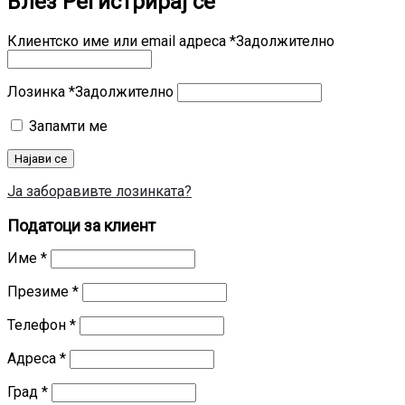
Влез
Регистрирај се
Клиентско име или email адреса
*
Задолжително
Лозинка
*
Задолжително
Запамти ме
Најави се
Ја заборавивте лозинката?
Податоци за клиент
Име
*
Презиме
*
Телефон
*
Адреса
*
Град
*