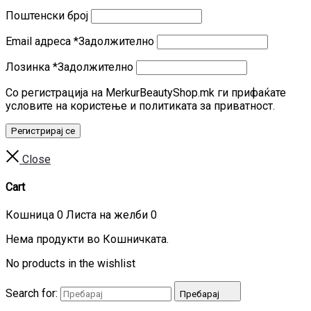
Поштенски број
Email адреса
*
Задолжително
Лозинка
*
Задолжително
Со регистрација на MerkurBeautyShop.mk ги прифаќате
условите на користење и политиката за приватност.
Регистрирај се
Close
Cart
Кошница
0
Листа на желби
0
Нема продукти во Кошничката.
No products in the wishlist
Search for:
Пребарај