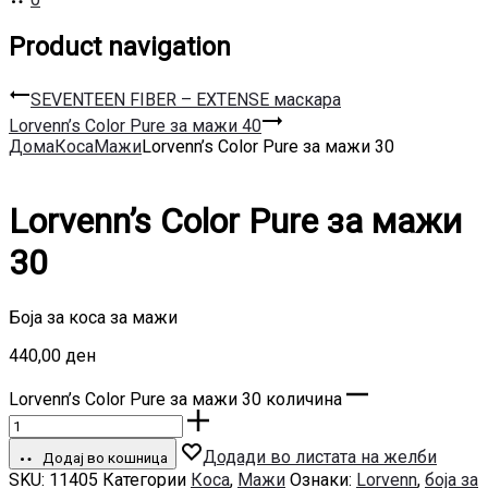
Product navigation
SEVENTEEN FIBER – EXTENSE маскара
Lorvenn’s Color Pure за мажи 40
Дома
Коса
Мажи
Lorvenn’s Color Pure за мажи 30
Lorvenn’s Color Pure за мажи
30
Боја за коса за мажи
440,00
ден
Lorvenn’s Color Pure за мажи 30 количина
Додади во листата на желби
Додај во кошница
SKU:
11405
Категории
Коса
,
Мажи
Ознаки:
Lorvenn
,
боја за