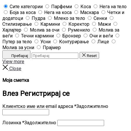
Сите категории
Парфеми
Коса
Нега на тело
Боја за коса
Нега на коса
Маскара
Четки и
додатоци
Пудра
Млеко за тело
Сенки
Стилизирање
Кармини
Коректор
Мажи
Хајлајтер
Молив за очи
Руменило
Молив за
веѓи
Течни кармини
Бронзер
Очи и веѓи
Путер за тело
Усни
Контурирање
Лице
Молив за усни
Прајмер
Пребарај
Reset
View more
Close
Моја сметка
Влез
Регистрирај се
Клиентско име или email адреса
*
Задолжително
Лозинка
*
Задолжително