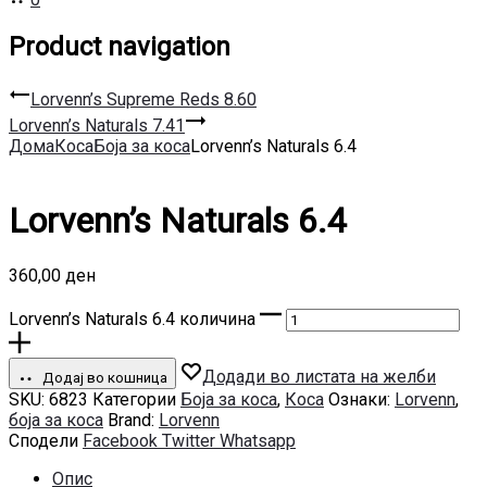
Product navigation
Lorvenn’s Supreme Reds 8.60
Lorvenn’s Naturals 7.41
Дома
Коса
Боја за коса
Lorvenn’s Naturals 6.4
Lorvenn’s Naturals 6.4
360,00
ден
Lorvenn’s Naturals 6.4 количина
Додади во листата на желби
Додај во кошница
SKU:
6823
Категории
Боја за коса
,
Коса
Ознаки:
Lorvenn
,
боја за коса
Brand:
Lorvenn
Сподели
Facebook
Twitter
Whatsapp
Опис