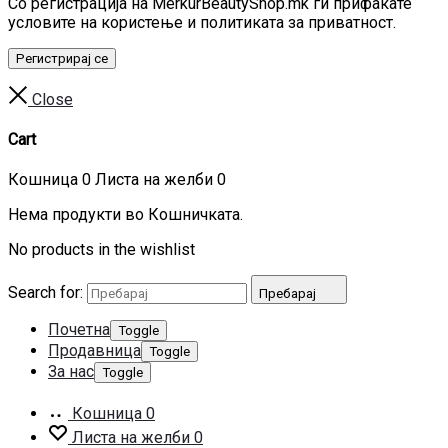
Со регистрација на MerkurBeautyShop.mk ги прифаќате
условите на користење и политиката за приватност.
Регистрирај се
Close
Cart
Кошница
0
Листа на желби
0
Нема продукти во Кошничката.
No products in the wishlist
Search for:
Пребарај
Почетна
Toggle
Продавница
Toggle
За нас
Toggle
Кошница
0
Листа на желби
0