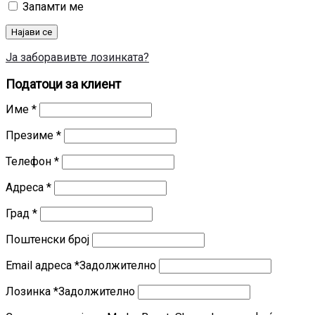
Запамти ме
Најави се
Ја заборавивте лозинката?
Податоци за клиент
Име
*
Презиме
*
Телефон
*
Адреса
*
Град
*
Поштенски број
Email адреса
*
Задолжително
Лозинка
*
Задолжително