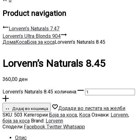
Product navigation
Lorvenn’s Naturals 7.47
Lorvenn’s Ultra Blonds 904
Дома
Коса
Боја за коса
Lorvenn’s Naturals 8.45
Lorvenn’s Naturals 8.45
360,00
ден
Lorvenn’s Naturals 8.45 количина
Додади во листата на желби
Додај во кошница
SKU:
503
Категории
Боја за коса
,
Коса
Ознаки:
Lorvenn
,
боја за коса
Brand:
Lorvenn
Сподели
Facebook
Twitter
Whatsapp
Опис