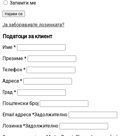
Запамти ме
Најави се
Ја заборавивте лозинката?
Податоци за клиент
Име
*
Презиме
*
Телефон
*
Адреса
*
Град
*
Поштенски број
Email адреса
*
Задолжително
Лозинка
*
Задолжително