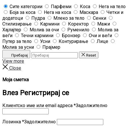
Сите категории
Парфеми
Коса
Нега на тело
Боја за коса
Нега на коса
Маскара
Четки и
додатоци
Пудра
Млеко за тело
Сенки
Стилизирање
Кармини
Коректор
Мажи
Хајлајтер
Молив за очи
Руменило
Молив за
веѓи
Течни кармини
Бронзер
Очи и веѓи
Путер за тело
Усни
Контурирање
Лице
Молив за усни
Прајмер
Пребарај
Reset
View more
Close
Моја сметка
Влез
Регистрирај се
Клиентско име или email адреса
*
Задолжително
Лозинка
*
Задолжително