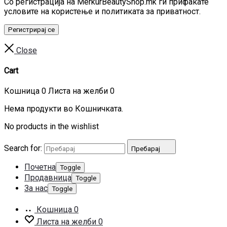
Со регистрација на MerkurBeautyShop.mk ги прифаќате
условите на користење и политиката за приватност.
Регистрирај се
Close
Cart
Кошница
0
Листа на желби
0
Нема продукти во Кошничката.
No products in the wishlist
Search for:
Пребарај
Почетна
Toggle
Продавница
Toggle
За нас
Toggle
Кошница
0
Листа на желби
0