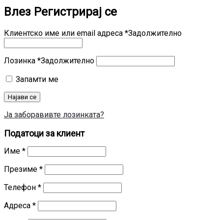
Влез
Регистрирај се
Клиентско име или email адреса
*
Задолжително
Лозинка
*
Задолжително
Запамти ме
Најави се
Ја заборавивте лозинката?
Податоци за клиент
Име
*
Презиме
*
Телефон
*
Адреса
*