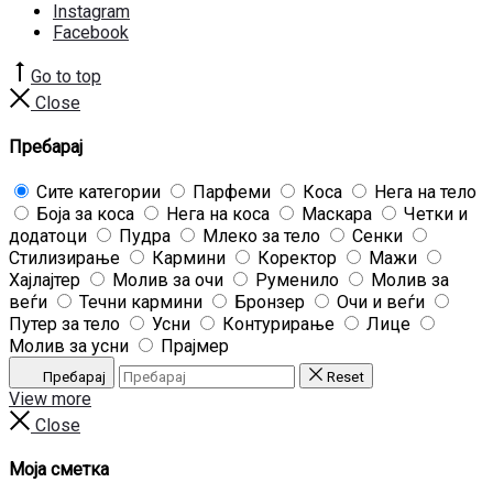
Instagram
Facebook
Go to top
Close
Пребарај
Сите категории
Парфеми
Коса
Нега на тело
Боја за коса
Нега на коса
Маскара
Четки и
додатоци
Пудра
Млеко за тело
Сенки
Стилизирање
Кармини
Коректор
Мажи
Хајлајтер
Молив за очи
Руменило
Молив за
веѓи
Течни кармини
Бронзер
Очи и веѓи
Путер за тело
Усни
Контурирање
Лице
Молив за усни
Прајмер
Пребарај
Reset
View more
Close
Моја сметка