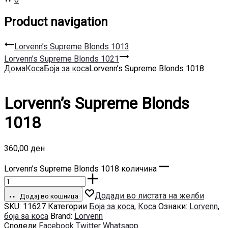
Product navigation
Lorvenn’s Supreme Blonds 1013
Lorvenn’s Supreme Blonds 1021
Дома
Коса
Боја за коса
Lorvenn’s Supreme Blonds 1018
Lorvenn’s Supreme Blonds
1018
360,00
ден
Lorvenn’s Supreme Blonds 1018 количина
Додади во листата на желби
Додај во кошница
SKU:
11627
Категории
Боја за коса
,
Коса
Ознаки:
Lorvenn
,
боја за коса
Brand:
Lorvenn
Сподели
Facebook
Twitter
Whatsapp