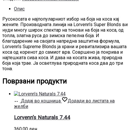
Опис
Русокосата е најпопуларниот избор на боја на коса кај
жените. Производната линија на Lorvenn’s Super Blonds ви
нуди многу широк спектар на тонови на боја на коса, од
топла, златна руса до зимска пепелна боја. И
благодарение на својата напредна заштитна формула,
Lorvenn’s Supreme Blonds ја храни и ревитализира вашата
коса од коренот до самиот врв. Совршено ја покрива и
најтешката сива коса. И дава на косата жива, природна
боја која трае. Ја осветлува природната коса два до три
тона.
Поврзани продукти
Додај во кошница
Додади во листата на
желби
Lorvenn’s Naturals 7.44
360,00
ден