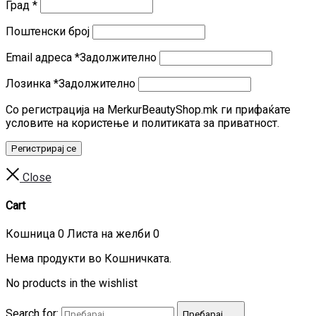
Град
*
Поштенски број
Email адреса
*
Задолжително
Лозинка
*
Задолжително
Со регистрација на MerkurBeautyShop.mk ги прифаќате
условите на користење и политиката за приватност.
Регистрирај се
Close
Cart
Кошница
0
Листа на желби
0
Нема продукти во Кошничката.
No products in the wishlist
Search for:
Пребарај