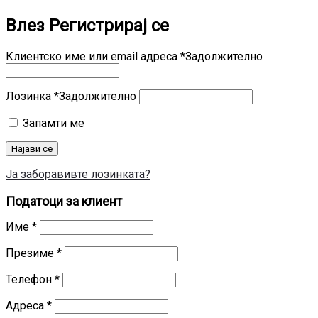
Влез
Регистрирај се
Клиентско име или email адреса
*
Задолжително
Лозинка
*
Задолжително
Запамти ме
Најави се
Ја заборавивте лозинката?
Податоци за клиент
Име
*
Презиме
*
Телефон
*
Адреса
*