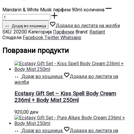
Mandarin & White Musk парфем 90ml количина
Додади во листата на желби
Додај во кошница
SKU:
20200
Категорија
Парфеми
Brand:
Radiant
Сподели
Facebook
Twitter
Whatsapp
Поврзани продукти
Додај во кошница
Додади во листата на
желби
Ecstasy Gift Set – Kiss Spell Body Cream
236ml + Body Mist 250ml
920,00
ден
Додај во кошница
Додади во листата на