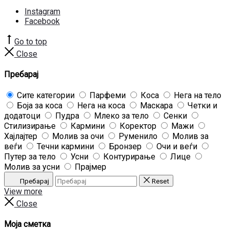
Instagram
Facebook
Go to top
Close
Пребарај
Сите категории
Парфеми
Коса
Нега на тело
Боја за коса
Нега на коса
Маскара
Четки и
додатоци
Пудра
Млеко за тело
Сенки
Стилизирање
Кармини
Коректор
Мажи
Хајлајтер
Молив за очи
Руменило
Молив за
веѓи
Течни кармини
Бронзер
Очи и веѓи
Путер за тело
Усни
Контурирање
Лице
Молив за усни
Прајмер
Пребарај
Reset
View more
Close
Моја сметка