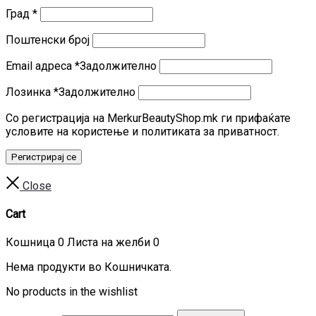
Град
*
Поштенски број
Email адреса
*
Задолжително
Лозинка
*
Задолжително
Со регистрација на MerkurBeautyShop.mk ги прифаќате
условите на користење и политиката за приватност.
Регистрирај се
Close
Cart
Кошница
0
Листа на желби
0
Нема продукти во Кошничката.
No products in the wishlist