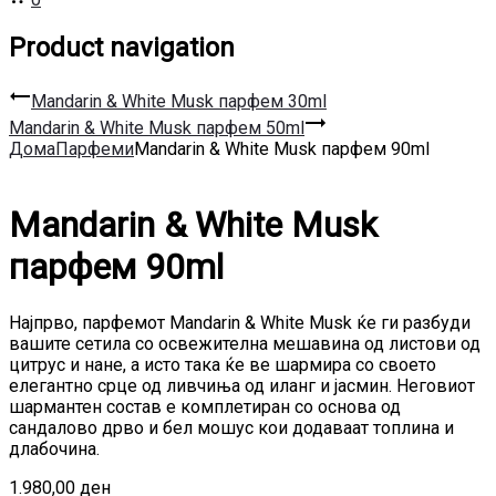
Product navigation
Mandarin & White Musk парфем 30ml
Mandarin & White Musk парфем 50ml
Дома
Парфеми
Mandarin & White Musk парфем 90ml
Mandarin & White Musk
парфем 90ml
Најпрво, парфемот Mandarin & White Musk ќе ги разбуди
вашите сетила со освежителна мешавина од листови од
цитрус и нане, а исто така ќе ве шармира со своето
елегантно срце од ливчиња од иланг и јасмин. Неговиот
шармантен состав е комплетиран со основа од
сандалово дрво и бел мошус кои додаваат топлина и
длабочина.
1.980,00
ден