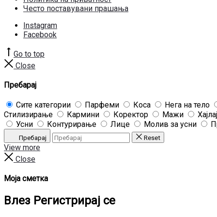
Често поставувани прашања
Instagram
Facebook
Go to top
Close
Пребарај
Сите категории
Парфеми
Коса
Нега на тело
Стилизирање
Кармини
Коректор
Мажи
Хајла
Усни
Контурирање
Лице
Молив за усни
П
Пребарај
Reset
View more
Close
Моја сметка
Влез
Регистрирај се