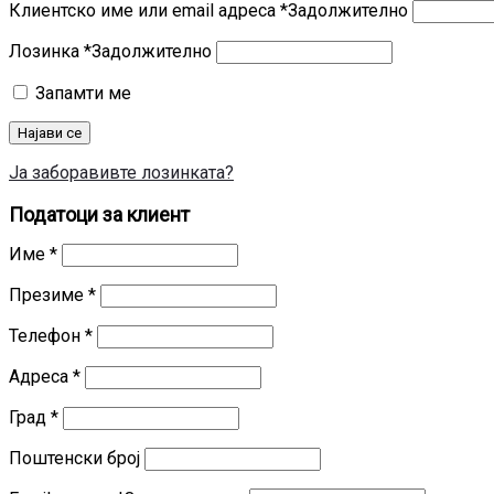
Клиентско име или email адреса
*
Задолжително
Лозинка
*
Задолжително
Запамти ме
Најави се
Ја заборавивте лозинката?
Податоци за клиент
Име
*
Презиме
*
Телефон
*
Адреса
*
Град
*
Поштенски број