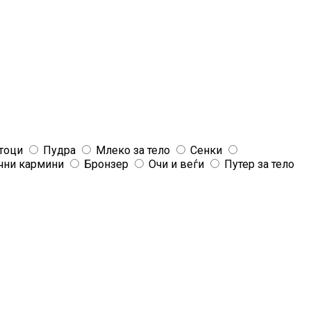
тоци
Пудра
Млеко за тело
Сенки
чни кармини
Бронзер
Очи и веѓи
Путер за тело