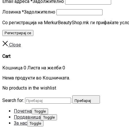
Email адреса
*
Задолжително
Лозинка
*
Задолжително
Со регистрација на MerkurBeautyShop.mk ги прифаќате усл
Регистрирај се
Close
Cart
Кошница
0
Листа на желби
0
Нема продукти во Кошничката.
No products in the wishlist
Search for:
Пребарај
Почетна
Toggle
Продавница
Toggle
За нас
Toggle