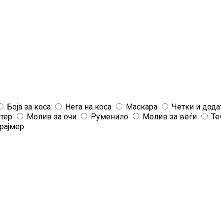
Боја за коса
Нега на коса
Маскара
Четки и дода
јтер
Молив за очи
Руменило
Молив за веѓи
Те
рајмер