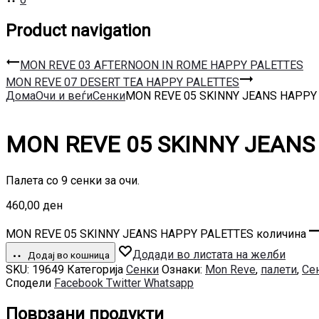
Product navigation
MON REVE 03 AFTERNOON IN ROME HAPPY PALETTES
MON REVE 07 DESERT TEA HAPPY PALETTES
Дома
Очи и веѓи
Сенки
MON REVE 05 SKINNY JEANS HAPPY
MON REVE 05 SKINNY JEANS
Палета со 9 сенки за очи.
460,00
ден
MON REVE 05 SKINNY JEANS HAPPY PALETTES количина
Додади во листата на желби
Додај во кошница
SKU:
19649
Категорија
Сенки
Ознаки:
Mon Reve
,
палети
,
Се
Сподели
Facebook
Twitter
Whatsapp
Поврзани продукти