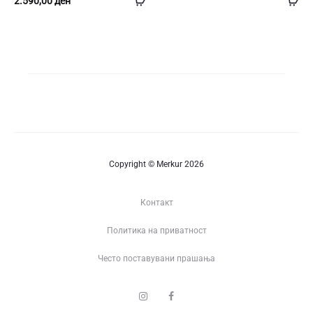
2.590,00
ден
во
во
кошница
ко
Copyright © Merkur 2026
Контакт
Политика на приватност
Често поставувани прашања
I
F
n
a