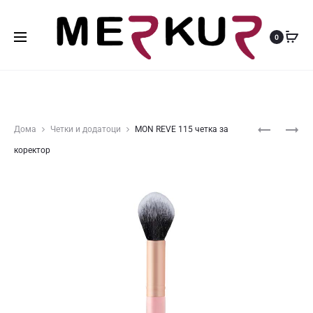
0
Produ
MON
MON
Дома
Четки и додатоци
MON REVE 115 четка за
REVE
REVE
navig
коректор
101
121
KABUKI
ЧЕТКА
ЧЕТКА
ЗА
СЕНКА