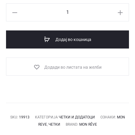
MON
REVE
115
четка
Додај во кошница
за
коректор
количина
Додади во листата на желби
SKU:
19913
КАТЕГОРИЈА
ЧЕТКИ И ДОДАТОЦИ
ОЗНАКИ:
MON
REVE
,
ЧЕТКИ
BRAND:
MON RÊVE