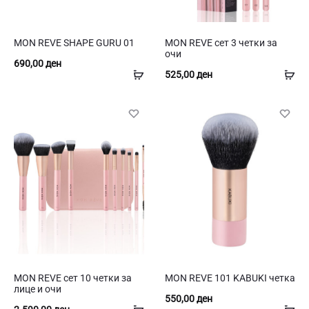
MON REVE SHAPE GURU 01
MON REVE сет 3 четки за
очи
690,00
ден
Додај
До
525,00
ден
во
во
кошница
ко
MON REVE сет 10 четки за
MON REVE 101 KABUKI четка
лице и очи
550,00
ден
Додај
До