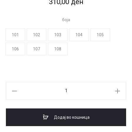
310,00
ден
боја
101
102
103
104
105
106
107
108
MON
REVE
IMPECCABLE
течен
Додај во кошница
коректор
количина