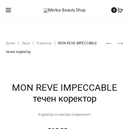
0
Produ
MON
MON
Дома
Лице
Коректор
MON REVE IMPECCABLE
REVE
REVE
navig
течен коректор
MATTE
LUMINESS
SKIN
ТЕЧЕН
КАМЕНА
КОРЕКТО
ПУДРА
MON REVE IMPECCABLE
течен коректор
Коректор со висока покриеност