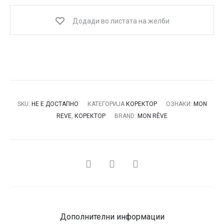
Додади во листата на желби
SKU:
НЕ Е ДОСТАПНО
КАТЕГОРИЈА
КОРЕКТОР
ОЗНАКИ:
MON
REVE
,
КОРЕКТОР
BRAND:
MON RÊVE
СПОДЕЛИ
Дополнителни информации