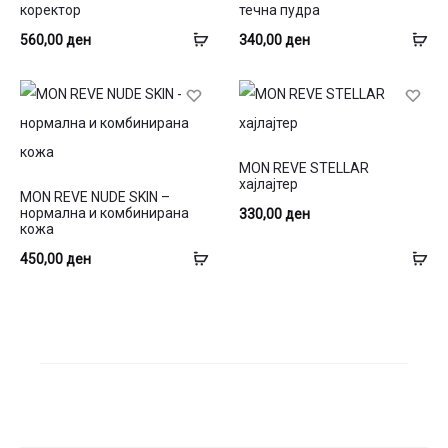
product
product
коректор
течна пудра
has
has
Избери
Из
560,00
ден
340,00
ден
multiple
multiple
опции
оп
variants.
variants.
The
The
options
options
This
MON REVE STELLAR
may
This
may
product
хајлајтер
MON REVE NUDE SKIN –
be
product
be
has
нормална и комбинирана
330,00
ден
кожа
chosen
has
chosen
multiple
Избери
Из
450,00
ден
on
multiple
on
variants.
опции
оп
the
variants.
the
The
product
The
product
options
page
options
page
may
may
be
be
chosen
chosen
on