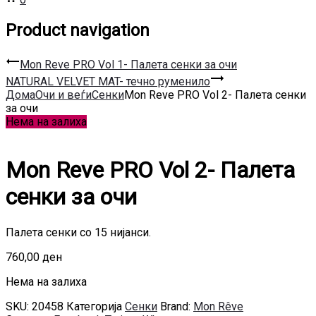
Product navigation
Mon Reve PRO Vol 1- Палета сенки за очи
NATURAL VELVET MAT- течно руменило
Дома
Очи и веѓи
Сенки
Mon Reve PRO Vol 2- Палета сенки
за очи
Нема на залиха
Mon Reve PRO Vol 2- Палета
сенки за очи
Палета сенки со 15 нијанси.
760,00
ден
Нема на залиха
SKU:
20458
Категорија
Сенки
Brand:
Mon Rêve