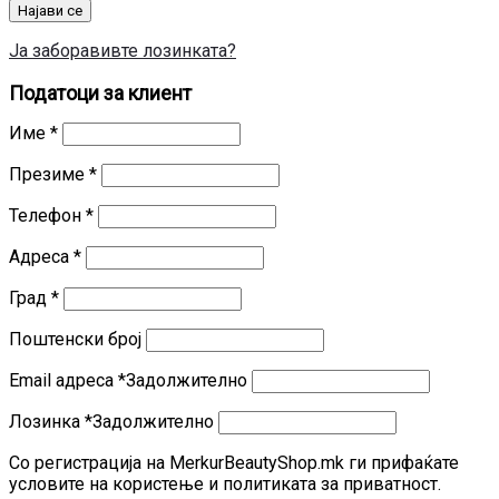
Најави се
Ја заборавивте лозинката?
Податоци за клиент
Име
*
Презиме
*
Телефон
*
Адреса
*
Град
*
Поштенски број
Email адреса
*
Задолжително
Лозинка
*
Задолжително
Со регистрација на MerkurBeautyShop.mk ги прифаќате
условите на користење и политиката за приватност.