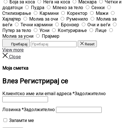
Боја за коса
Нега на коса
Маскара
Четки и
додатоци
Пудра
Млеко за тело
Сенки
Стилизирање
Кармини
Коректор
Мажи
Хајлајтер
Молив за очи
Руменило
Молив за
веѓи
Течни кармини
Бронзер
Очи и веѓи
Путер за тело
Усни
Контурирање
Лице
Молив за усни
Прајмер
Пребарај
Reset
View more
Close
Моја сметка
Влез
Регистрирај се
Клиентско име или email адреса
*
Задолжително
Лозинка
*
Задолжително
Запамти ме