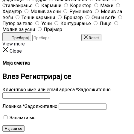
Стилизирање
Кармини
Коректор
Мажи
Хајлајтер
Молив за очи
Руменило
Молив за
веѓи
Течни кармини
Бронзер
Очи и веѓи
Путер за тело
Усни
Контурирање
Лице
Молив за усни
Прајмер
Пребарај
Reset
View more
Close
Моја сметка
Влез
Регистрирај се
Клиентско име или email адреса
*
Задолжително
Лозинка
*
Задолжително
Запамти ме
Најави се