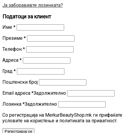
Ја заборавивте лозинката?
Податоци за клиент
Име
*
Презиме
*
Телефон
*
Адреса
*
Град
*
Поштенски број
Email адреса
*
Задолжително
Лозинка
*
Задолжително
Со регистрација на MerkurBeautyShop.mk ги прифаќате
условите на користење и политиката за приватност.
Регистрирај се