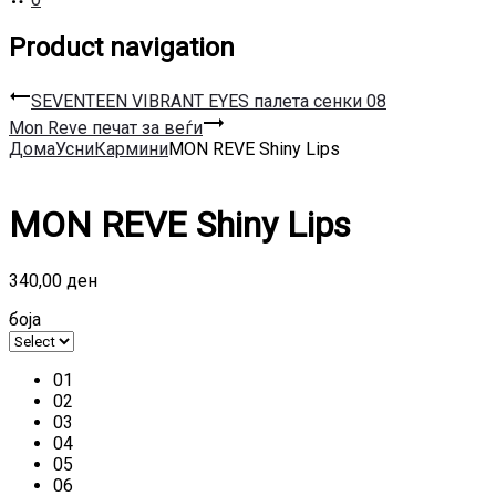
Product navigation
SEVENTEEN VIBRANT EYES палета сенки 08
Mon Reve печат за веѓи
Дома
Усни
Кармини
MON REVE Shiny Lips
MON REVE Shiny Lips
340,00
ден
боја
01
02
03
04
05
06