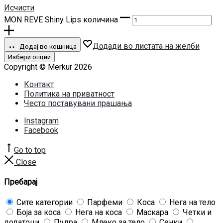
Исчисти
MON REVE Shiny Lips количина
Додади во листата на желби
Додај во кошница
Избери опции
Copyright © Merkur 2026
Контакт
Политика на приватност
Често поставувани прашања
Instagram
Facebook
Go to top
Close
Пребарај
Сите категории
Парфеми
Коса
Нега на тело
Боја за коса
Нега на коса
Маскара
Четки и
додатоци
Пудра
Млеко за тело
Сенки