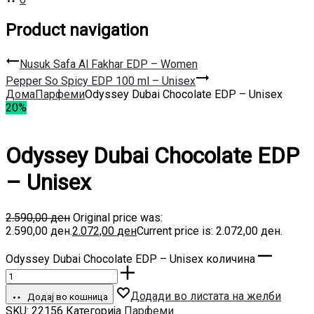
Product navigation
Nusuk Safa Al Fakhar EDP – Women
Pepper So Spicy EDP 100 ml – Unisex
Дома
Парфеми
Odyssey Dubai Chocolate EDP – Unisex
20%
Odyssey Dubai Chocolate EDP
– Unisex
2.590,00
ден
Original price was:
2.590,00 ден.
2.072,00
ден
Current price is: 2.072,00 ден.
Odyssey Dubai Chocolate EDP – Unisex количина
Додади во листата на желби
Додај во кошница
SKU:
22156
Категорија
Парфеми