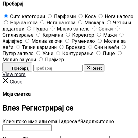
Пребарај
Сите категории
Парфеми
Коса
Нега на тело
Боја за коса
Нега на коса
Маскара
Четки и
додатоци
Пудра
Млеко за тело
Сенки
Стилизирање
Кармини
Коректор
Мажи
Хајлајтер
Молив за очи
Руменило
Молив за
веѓи
Течни кармини
Бронзер
Очи и веѓи
Путер за тело
Усни
Контурирање
Лице
Молив за усни
Прајмер
Пребарај
Reset
View more
Close
Моја сметка
Влез
Регистрирај се
Клиентско име или email адреса
*
Задолжително