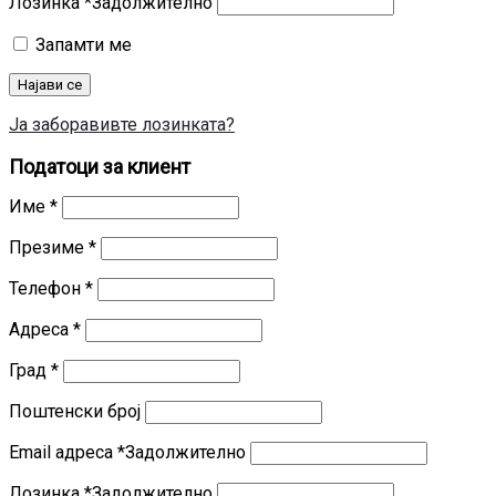
Лозинка
*
Задолжително
Запамти ме
Најави се
Ја заборавивте лозинката?
Податоци за клиент
Име
*
Презиме
*
Телефон
*
Адреса
*
Град
*
Поштенски број
Email адреса
*
Задолжително
Лозинка
*
Задолжително