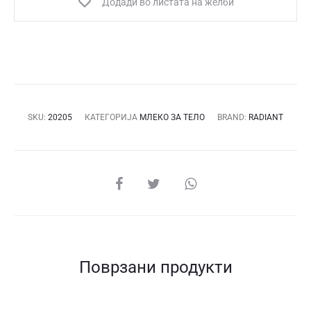
Додади во листата на желби
тело
250ml
количина
SKU:
20205
КАТЕГОРИЈА
МЛЕКО ЗА ТЕЛО
BRAND:
RADIANT
СПОДЕЛИ
Поврзани продукти