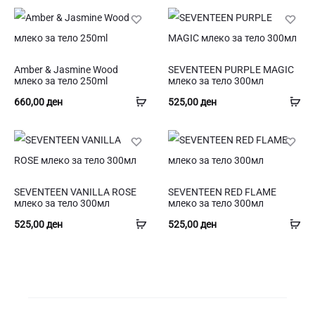
Amber & Jasmine Wood
SEVENTEEN PURPLE MAGIC
млеко за тело 250ml
млеко за тело 300мл
Додај
До
660,00
ден
525,00
ден
во
во
кошница
ко
SEVENTEEN VANILLA ROSE
SEVENTEEN RED FLAME
млеко за тело 300мл
млеко за тело 300мл
Додај
До
525,00
ден
525,00
ден
во
во
кошница
ко