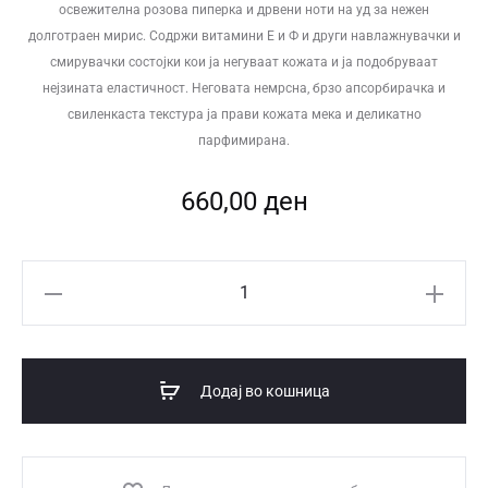
освежителна розова пиперка и дрвени ноти на уд за нежен
долготраен мирис. Содржи витамини Е и Ф и други навлажнувачки и
смирувачки состојки кои ја негуваат кожата и ја подобруваат
нејзината еластичност. Неговата немрсна, брзо апсорбирачка и
свиленкаста текстура ја прави кожата мека и деликатно
парфимирана.
660,00
ден
Pink
Pepper
&
Oud
Додај во кошница
Wood
млеко
за