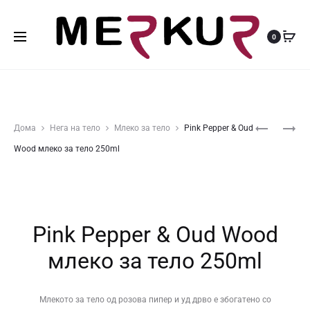
0
Produ
MANDARI
PINK
Дома
Нега на тело
Млеко за тело
Pink Pepper & Oud
&
PEPPER
navig
Wood млеко за тело 250ml
WHITE
&
MUSK
OUD
ПУТЕР
WOOD
ЗА
ПАРФЕМ
Pink Pepper & Oud Wood
ТЕЛО
100ML
200ML
млеко за тело 250ml
Млекото за тело од розова пипер и уд дрво е збогатено со