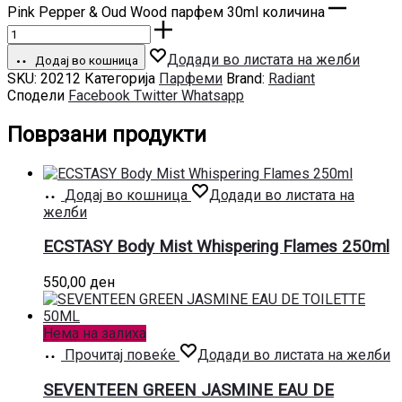
Pink Pepper & Oud Wood парфем 30ml количина
Додади во листата на желби
Додај во кошница
SKU:
20212
Категорија
Парфеми
Brand:
Radiant
Сподели
Facebook
Twitter
Whatsapp
Поврзани продукти
Додај во кошница
Додади во листата на
желби
ECSTASY Body Mist Whispering Flames 250ml
550,00
ден
Нема на залиха
Прочитај повеќе
Додади во листата на желби
SEVENTEEN GREEN JASMINE EAU DE