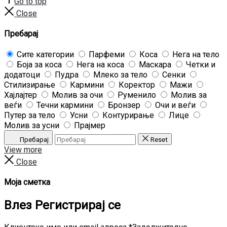
Go to top
Close
Пребарај
Сите категории
Парфеми
Коса
Нега на тело
Боја за коса
Нега на коса
Маскара
Четки и
додатоци
Пудра
Млеко за тело
Сенки
Стилизирање
Кармини
Коректор
Мажи
Хајлајтер
Молив за очи
Руменило
Молив за
веѓи
Течни кармини
Бронзер
Очи и веѓи
Путер за тело
Усни
Контурирање
Лице
Молив за усни
Прајмер
Пребарај
Reset
View more
Close
Моја сметка
Влез
Регистрирај се