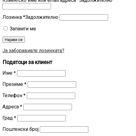
Клиентско име или email адреса
*
Задолжително
Лозинка
*
Задолжително
Запамти ме
Најави се
Ја заборавивте лозинката?
Податоци за клиент
Име
*
Презиме
*
Телефон
*
Адреса
*
Град
*
Поштенски број