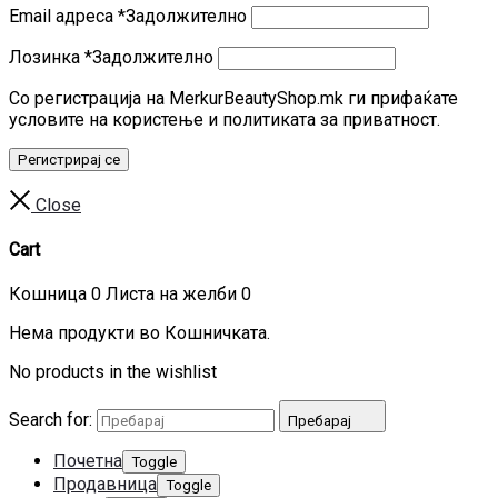
Email адреса
*
Задолжително
Лозинка
*
Задолжително
Со регистрација на MerkurBeautyShop.mk ги прифаќате
условите на користење и политиката за приватност.
Регистрирај се
Close
Cart
Кошница
0
Листа на желби
0
Нема продукти во Кошничката.
No products in the wishlist
Search for:
Пребарај
Почетна
Toggle
Продавница
Toggle