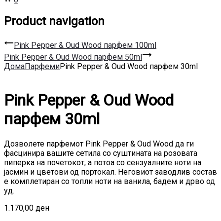
Product navigation
Pink Pepper & Oud Wood парфем 100ml
Pink Pepper & Oud Wood парфем 50ml
Дома
Парфеми
Pink Pepper & Oud Wood парфем 30ml
Pink Pepper & Oud Wood
парфем 30ml
Дозволете парфемот Pink Pepper & Oud Wood да ги
фасцинира вашите сетила со суштината на розовата
пиперка на почетокот, а потоа со сензуалните ноти на
јасмин и цветови од портокал. Неговиот заводлив состав
е комплетиран со топли ноти на ванила, бадем и дрво од
уд.
1.170,00
ден