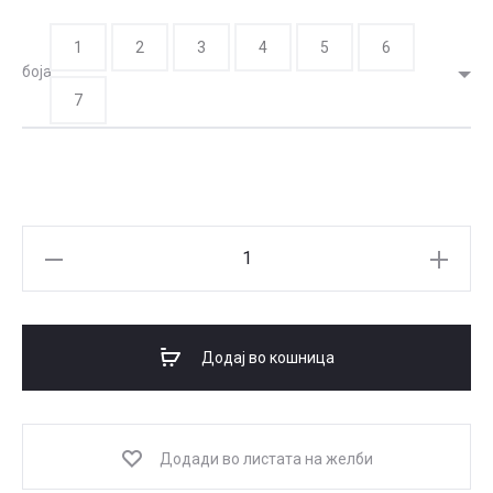
1
2
3
4
5
6
боја
7
RADIANT
Face
Illuminator
All
Додај во кошница
Over
коректор
количина
Додади во листата на желби