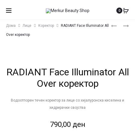
0
Produ
SEVENTEE
LATTAFA
Дома
Лице
Коректор
RADIANT Face Illuminator All
SCANDAL
ANA
navig
Over коректор
GLOSS
ABIYEDH
МАСЛО
POUDRÉE
ЗА
EDP
УСНИ
–
RADIANT Face Illuminator All
WOMEN
Over коректор
Водоотпорен течен коректор за лице со хијалуронска киселина и
хидрирачки својства
790,00
ден