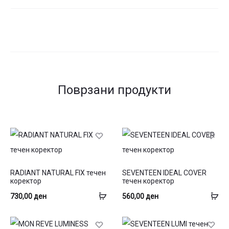
Поврзани продукти
This
This
RADIANT NATURAL FIX течен
SEVENTEEN IDEAL COVER
product
product
коректор
течен коректор
has
has
Избери
Из
730,00
ден
560,00
ден
multiple
multiple
опции
оп
variants.
variants.