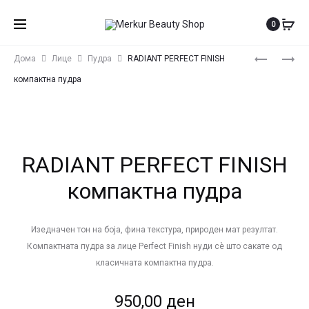
0
Produ
RADIANT
RADIANT
Дома
Лице
Пудра
RADIANT PERFECT FINISH
ILLUMINA
NATURAL
navig
компактна пудра
КОРЕКТО
FIX
ТЕЧЕН
КОРЕКТО
RADIANT PERFECT FINISH
компактна пудра
Изедначен тон на боја, фина текстура, природен мат резултат.
Компактната пудра за лице Perfect Finish нуди сè што сакате од
класичната компактна пудра.
950,00
ден