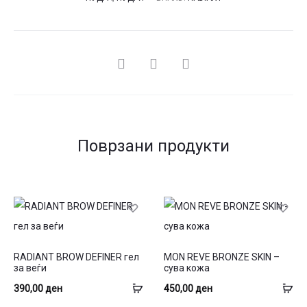
СПОДЕЛИ
Поврзани продукти
This
This
RADIANT BROW DEFINER гел
MON REVE BRONZE SKIN –
product
product
за веѓи
сува кожа
has
has
Избери
Из
390,00
ден
450,00
ден
multiple
multiple