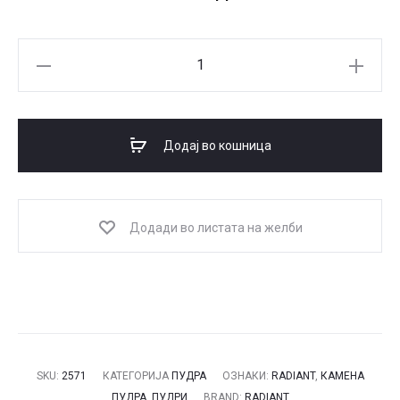
RADIANT
PERFECT
FINISH
компактна
Додај во кошница
пудра
количина
Додади во листата на желби
SKU:
2571
КАТЕГОРИЈА
ПУДРА
ОЗНАКИ:
RADIANT
,
КАМЕНА
ПУДРА
,
ПУДРИ
BRAND:
RADIANT