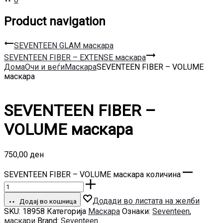
Product navigation
SEVENTEEN GLAM маскара
SEVENTEEN FIBER – EXTENSE маскара
Дома
Очи и веѓи
Маскара
SEVENTEEN FIBER – VOLUME
маскара
SEVENTEEN FIBER –
VOLUME маскара
750,00
ден
SEVENTEEN FIBER – VOLUME маскара количина
Додади во листата на желби
Додај во кошница
SKU:
18958
Категорија
Маскара
Ознаки:
Seventeen
,
маскари
Brand:
Seventeen