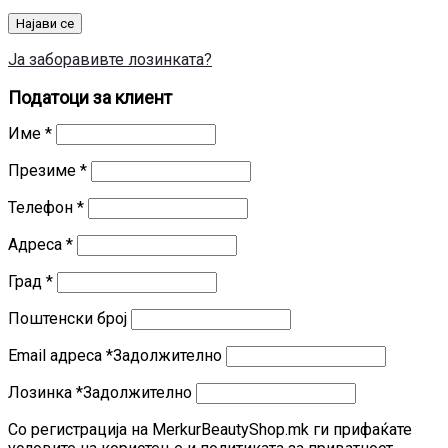
Најави се
Ја заборавивте лозинката?
Податоци за клиент
Име
*
Презиме
*
Телефон
*
Адреса
*
Град
*
Поштенски број
Email адреса
*
Задолжително
Лозинка
*
Задолжително
Со регистрација на MerkurBeautyShop.mk ги прифаќате