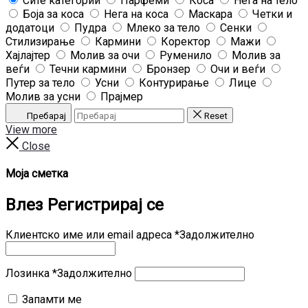
Сите категории
Парфеми
Коса
Нега на тело
Боја за коса
Нега на коса
Маскара
Четки и
додатоци
Пудра
Млеко за тело
Сенки
Стилизирање
Кармини
Коректор
Мажи
Хајлајтер
Молив за очи
Руменило
Молив за
веѓи
Течни кармини
Бронзер
Очи и веѓи
Путер за тело
Усни
Контурирање
Лице
Молив за усни
Прајмер
Пребарај
Reset
View more
Close
Моја сметка
Влез
Регистрирај се
Клиентско име или email адреса
*
Задолжително
Лозинка
*
Задолжително
Запамти ме