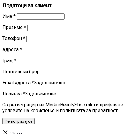
Податоци за клиент
Име
*
Презиме
*
Телефон
*
Адреса
*
Град
*
Поштенски број
Email адреса
*
Задолжително
Лозинка
*
Задолжително
Со регистрација на MerkurBeautyShop.mk ги прифаќате
условите на користење и политиката за приватност.
Регистрирај се
Close