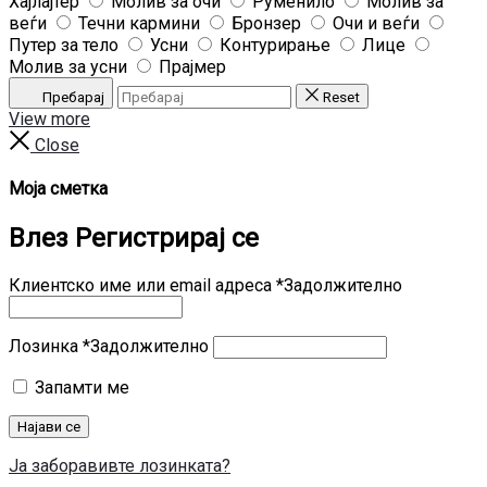
Хајлајтер
Молив за очи
Руменило
Молив за
веѓи
Течни кармини
Бронзер
Очи и веѓи
Путер за тело
Усни
Контурирање
Лице
Молив за усни
Прајмер
Пребарај
Reset
View more
Close
Моја сметка
Влез
Регистрирај се
Клиентско име или email адреса
*
Задолжително
Лозинка
*
Задолжително
Запамти ме
Најави се
Ја заборавивте лозинката?