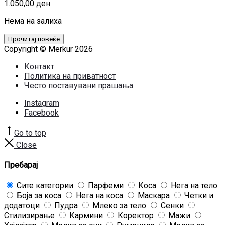
1.050,00
ден
Нема на залиха
Прочитај повеќе
Copyright © Merkur 2026
Контакт
Политика на приватност
Често поставувани прашања
Instagram
Facebook
Go to top
Close
Пребарај
Сите категории
Парфеми
Коса
Нега на тело
Боја за коса
Нега на коса
Маскара
Четки и
додатоци
Пудра
Млеко за тело
Сенки
Стилизирање
Кармини
Коректор
Мажи