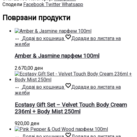
Сподели
Facebook
Twitter
Whatsapp
Поврзани продукти
Додај во кошница
Додади во листата на
желби
Amber & Jasmine парфем 100ml
2.670,00
ден
Додај во кошница
Додади во листата на
желби
Ecstasy Gift Set – Velvet Touch Body Cream
236ml + Body Mist 250ml
920,00
ден
Додај во кошница
Додади во листата на