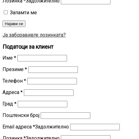
Лозинка
*
Задолжително
Запамти ме
Најави се
Ја заборавивте лозинката?
Податоци за клиент
Име
*
Презиме
*
Телефон
*
Адреса
*
Град
*
Поштенски број
Email адреса
*
Задолжително
Лозинка
*
Задолжително