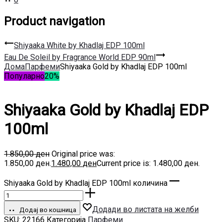
Product navigation
Shiyaaka White by Khadlaj EDP 100ml
Eau De Soleil by Fragrance World EDP 90ml
Дома
Парфеми
Shiyaaka Gold by Khadlaj EDP 100ml
Популарно
20%
Shiyaaka Gold by Khadlaj EDP
100ml
1.850,00
ден
Original price was:
1.850,00 ден.
1.480,00
ден
Current price is: 1.480,00 ден.
Shiyaaka Gold by Khadlaj EDP 100ml количина
Додади во листата на желби
Додај во кошница
SKU:
22166
Категорија
Парфеми