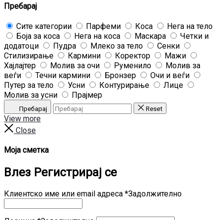
Пребарај
Сите категории
Парфеми
Коса
Нега на тело
Боја за коса
Нега на коса
Маскара
Четки и
додатоци
Пудра
Млеко за тело
Сенки
Стилизирање
Кармини
Коректор
Мажи
Хајлајтер
Молив за очи
Руменило
Молив за
веѓи
Течни кармини
Бронзер
Очи и веѓи
Путер за тело
Усни
Контурирање
Лице
Молив за усни
Прајмер
Пребарај
Reset
View more
Close
Моја сметка
Влез
Регистрирај се
Клиентско име или email адреса
*
Задолжително