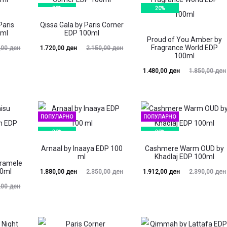
20%
20%
Paris
Qissa Gala by Paris Corner
0ml
EDP 100ml
Proud of You Amber by
Fragrance World EDP
Current
Original
,00
ден
1.720,00
ден
2.150,00
ден
100ml
price
price
Current
Original
1.480,00
ден
1.850,00
ден
is:
was:
price
price
1.720,00 ден.
2.150,00 ден.
2.760,
is:
was:
1.480,00 ден.
1.850,00 ден.
ПОПУЛАРНО
ПОПУЛАРНО
20%
20%
Arnaal by Inaaya EDP 100
Cashmere Warm OUD by
ml
Khadlaj EDP 100ml
aramele
00ml
Current
Original
Current
Original
1.880,00
ден
2.350,00
ден
1.912,00
ден
2.390,00
ден
,00
ден
price
price
price
price
is:
was:
is:
was:
1.880,00 ден.
2.350,00 ден.
1.912,00 ден.
2.390,00 ден.