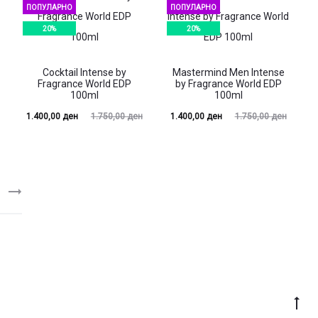
00 ден.
2.390,00 ден.
ПОПУЛАРНО
ПОПУЛАРНО
20%
20%
Cocktail Intense by
Mastermind Men Intense
Fragrance World EDP
by Fragrance World EDP
100ml
100ml
Current
Original
Current
Original
1.400,00
ден
1.750,00
ден
1.400,00
ден
1.750,00
ден
price
price
price
price
is:
was:
is:
was:
00 ден.
1.750,00 ден.
1.400,00 ден.
1.750,00 ден.
Go