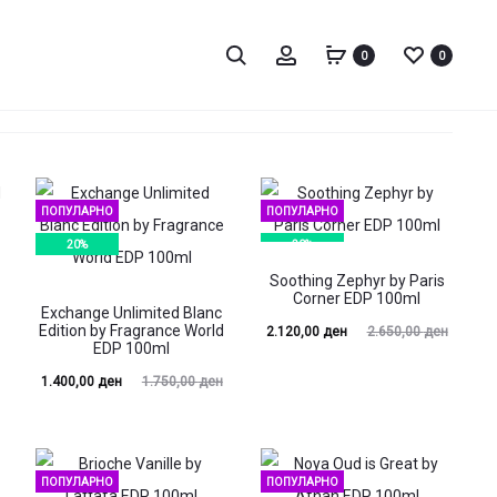
Пребарај
Account
0
0
ПОПУЛАРНО
ПОПУЛАРНО
20%
20%
Soothing Zephyr by Paris
Corner EDP 100ml
Exchange Unlimited Blanc
Edition by Fragrance World
Current
Original
2.120,00
ден
2.650,00
ден
EDP 100ml
price
price
Current
Original
1.400,00
ден
1.750,00
ден
is:
was:
price
price
2.120,00 ден.
2.650,00 ден.
is:
was:
00 ден.
1.750,00 ден.
ПОПУЛАРНО
ПОПУЛАРНО