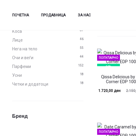
Категории
Сите производи
ПОЧЕТНА
ПРОДАВНИЦА
ЗА НАС
87
Коса
46
Лице
55
Нега на тело
44
Очи и веѓи
ПОПУЛАРНО
152
Парфеми
20%
18
Усни
Qissa Delicious by
Corner EDP 10
18
Четки и додатоци
Current
Original
1.720,00
ден
2.150
price
price
is:
was:
Бренд
1.720,00 ден.
2.150,00 ден.
ПОПУЛАРНО