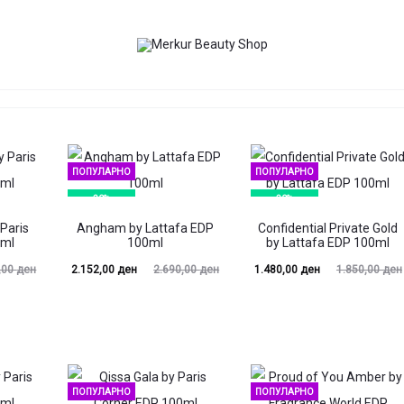
Нови производи
На попуст
ПОПУЛАРНО
ПОПУЛАРНО
20%
20%
 Paris
Angham by Lattafa EDP
Confidential Private Gold
0ml
100ml
by Lattafa EDP 100ml
Current
Original
Current
Original
,00
ден
2.152,00
ден
2.690,00
ден
1.480,00
ден
1.850,00
ден
price
price
price
price
is:
was:
is:
was:
2.152,00 ден.
2.690,00 ден.
1.480,00 ден.
1.850,00 ден.
1.400,
ПОПУЛАРНО
ПОПУЛАРНО