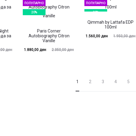
1.912,
ПОПУЛАРНО
ПОПУЛАРНО
20%
20%
Qimmah by Lattafa EDP
100ml
Night
Paris Corner
да за
Autobiography Citron
Current
Original
1.560,00
ден
1.950,00
ден
Vanille
price
price
Current
Original
,00
ден
1.880,00
ден
2.350,00
ден
is:
was:
price
price
1.560,00 ден.
1.950,00 ден.
is:
was:
1.880,00 ден.
2.350,00 ден.
1.400,
1
2
3
4
5