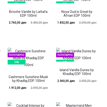
20%
20%
Brioche Vanille by Lattafa
Noya Oud is Great by
EDP 100ml
Afnan EDP 100ml
Current
Original
Current
Original
2.760,00
ден
3.450,00
ден
1.832,00
ден
2.290,00
ден
price
price
price
price
is:
was:
is:
was:
00 ден.
3.450,00 ден.
1.832,00 ден.
2.290,00 ден.
ПОПУЛАРНО
ПОПУЛАРНО
20%
20%
Island Vanilla Dunes by
Khadlaj EDP 100ml
Cashmere Sunshine Musk
by Khadlaj EDP 100ml
Current
Original
2.360,00
ден
2.950,00
ден
Current
Original
1.912,00
ден
2.390,00
ден
price
price
price
price
is:
was:
is:
was:
2.360,00 ден.
2.950,00 ден.