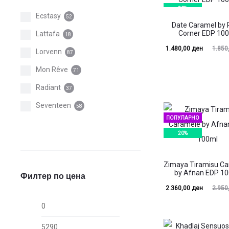
20%
Ecstasy
52
Date Caramel by 
Corner EDP 10
Lattafa
18
Current
Original
1.480,00
ден
1.850
Lorvenn
87
price
price
Mon Rêve
71
is:
was:
Radiant
37
1.480,00 ден.
1.850,00 ден.
Seventeen
58
ПОПУЛАРНО
20%
Zimaya Tiramisu C
by Afnan EDP 1
Филтер по цена
Current
Original
2.360,00
ден
2.950
Мин.
Макс.
price
price
цена
цена
is:
was: