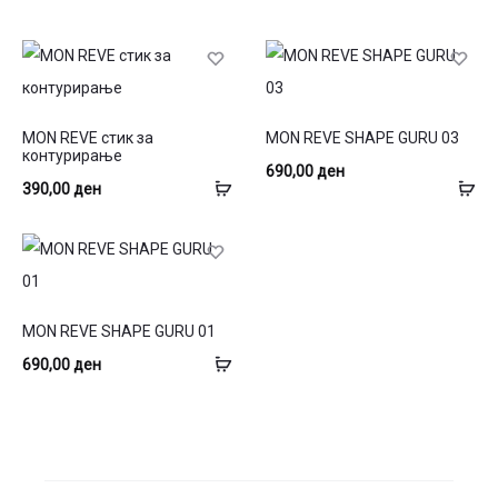
This
MON REVE стик за
MON REVE SHAPE GURU 03
product
контурирање
690,00
ден
has
Избери
До
390,00
ден
multiple
опции
во
variants.
ко
The
options
MON REVE SHAPE GURU 01
may
Додај
690,00
ден
be
во
chosen
кошница
on
the