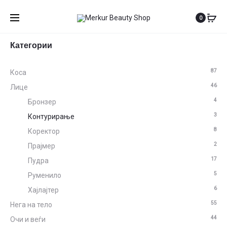
0
Категории
87
Коса
46
Лице
4
Бронзер
3
Контурирање
8
Коректор
2
Прајмер
17
Пудра
5
Руменило
6
Хајлајтер
55
Нега на тело
44
Очи и веѓи