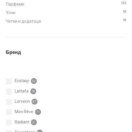
152
Парфеми
18
Усни
18
Четки и додатоци
Бренд
Ecstasy
52
Lattafa
18
Lorvenn
87
Mon Rêve
71
Radiant
37