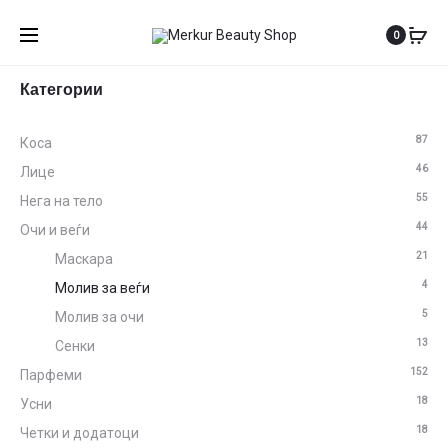
0
Категории
87
Коса
46
Лице
55
Нега на тело
44
Очи и веѓи
21
Маскара
4
Молив за веѓи
5
Молив за очи
13
Сенки
152
Парфеми
18
Усни
18
Четки и додатоци