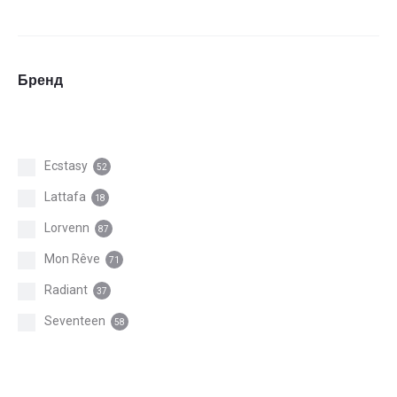
Бренд
Ecstasy
52
Lattafa
18
Lorvenn
87
Mon Rêve
71
Radiant
37
Seventeen
58