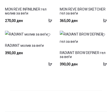
This
This
MON REVE INFINILINER гел
MON REVE BROW SKETCHER
product
product
молив за веѓи
гел за веѓи
has
has
Избери
Из
270,00
ден
365,00
ден
multiple
multiple
опции
оп
variants.
variants.
The
This
The
RADIANT молив за веѓи
options
product
options
This
RADIANT BROW DEFINER гел
390,00
ден
may
has
may
product
за веѓи
be
multiple
be
has
Избери
Из
390,00
ден
chosen
variants.
chosen
multiple
опции
оп
on
The
on
variants.
the
options
the
The
product
may
product
options
page
be
page
may
chosen
be