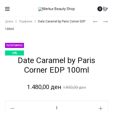
0
Produ
QISSA
SOOTHING
Дома
Парфеми
Date Caramel by Paris Corner EDP
GALA
ZEPHYR
navig
100ml
BY
BY
PARIS
PARIS
CORNER
CORNER
ПОПУЛАРНО
EDP
EDP
20%
Date Caramel by Paris
100ML
100ML
Corner EDP 100ml
Current
Original
1.480,00
ден
1.850,00
ден
price
price
Date
is:
was: