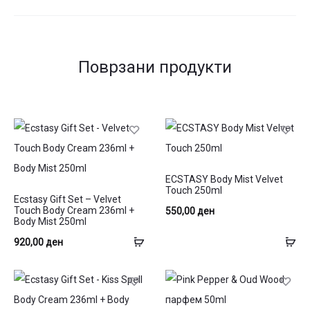
Поврзани продукти
ECSTASY Body Mist Velvet
Touch 250ml
Ecstasy Gift Set – Velvet
Touch Body Cream 236ml +
550,00
ден
Body Mist 250ml
Додај
До
920,00
ден
во
во
кошница
ко