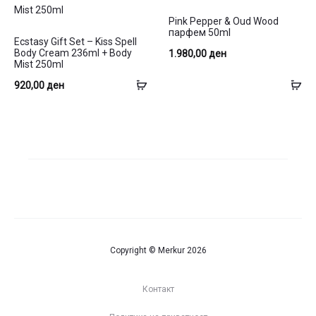
Pink Pepper & Oud Wood
парфем 50ml
Ecstasy Gift Set – Kiss Spell
Body Cream 236ml + Body
1.980,00
ден
Mist 250ml
Додај
До
920,00
ден
во
во
кошница
ко
Copyright © Merkur 2026
Контакт