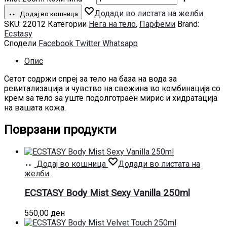
Додади во листата на желби
Додај во кошница
SKU:
22012
Категории
Нега на тело
,
Парфеми
Brand:
Ecstasy
Сподели
Facebook
Twitter
Whatsapp
Опис
Сетот содржи спреј за тело на база на вода за
ревитализација и чувство на свежина во комбинација со
крем за тело за уште подолготраен мирис и хидратација
на вашата кожа.
Поврзани продукти
Додај во кошница
Додади во листата на
желби
ECSTASY Body Mist Sexy Vanilla 250ml
550,00
ден