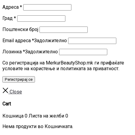
Адреса
*
Град
*
Поштенски број
Email адреса
*
Задолжително
Лозинка
*
Задолжително
Со регистрација на MerkurBeautyShop.mk ги прифаќате
условите на користење и политиката за приватност.
Регистрирај се
Close
Cart
Кошница
0
Листа на желби
0
Нема продукти во Кошничката.