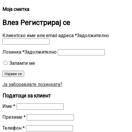
Моја сметка
Влез
Регистрирај се
Клиентско име или email адреса
*
Задолжително
Лозинка
*
Задолжително
Запамти ме
Најави се
Ја заборавивте лозинката?
Податоци за клиент
Име
*
Презиме
*
Телефон
*