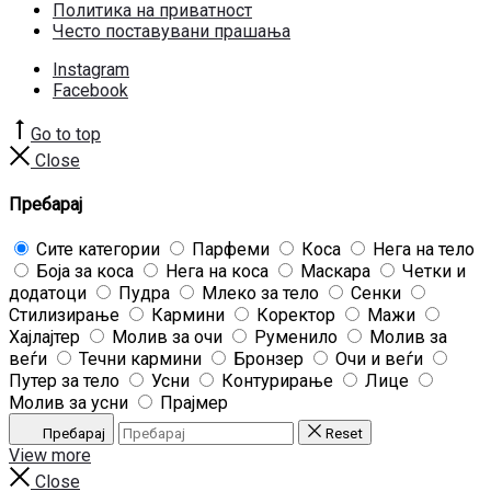
Политика на приватност
Често поставувани прашања
Instagram
Facebook
Go to top
Close
Пребарај
Сите категории
Парфеми
Коса
Нега на тело
Боја за коса
Нега на коса
Маскара
Четки и
додатоци
Пудра
Млеко за тело
Сенки
Стилизирање
Кармини
Коректор
Мажи
Хајлајтер
Молив за очи
Руменило
Молив за
веѓи
Течни кармини
Бронзер
Очи и веѓи
Путер за тело
Усни
Контурирање
Лице
Молив за усни
Прајмер
Пребарај
Reset
View more
Close