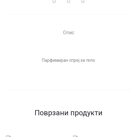
Опис
Парфимиран спреј за тело
Поврзани продукти