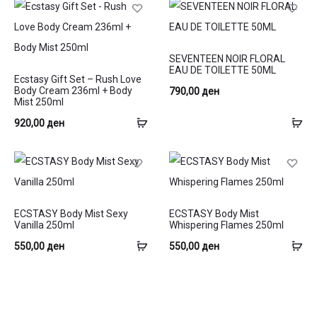
SEVENTEEN NOIR FLORAL
EAU DE TOILETTE 50ML
Ecstasy Gift Set – Rush Love
Body Cream 236ml + Body
790,00
ден
Mist 250ml
Додај
До
920,00
ден
во
во
кошница
ко
ECSTASY Body Mist Sexy
ECSTASY Body Mist
Vanilla 250ml
Whispering Flames 250ml
Додај
До
550,00
ден
550,00
ден
во
во
кошница
ко