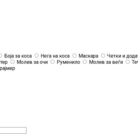
Боја за коса
Нега на коса
Маскара
Четки и дода
јтер
Молив за очи
Руменило
Молив за веѓи
Те
рајмер