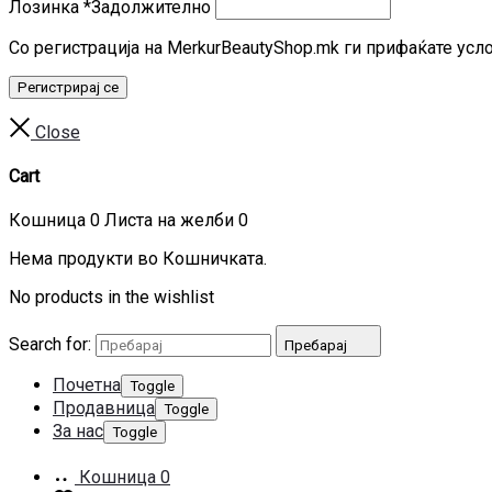
Лозинка
*
Задолжително
Со регистрација на MerkurBeautyShop.mk ги прифаќате усл
Регистрирај се
Close
Cart
Кошница
0
Листа на желби
0
Нема продукти во Кошничката.
No products in the wishlist
Search for:
Пребарај
Почетна
Toggle
Продавница
Toggle
За нас
Toggle
Кошница
0