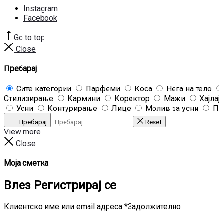
Instagram
Facebook
Go to top
Close
Пребарај
Сите категории
Парфеми
Коса
Нега на тело
Стилизирање
Кармини
Коректор
Мажи
Хајла
Усни
Контурирање
Лице
Молив за усни
П
Пребарај
Reset
View more
Close
Моја сметка
Влез
Регистрирај се
Клиентско име или email адреса
*
Задолжително