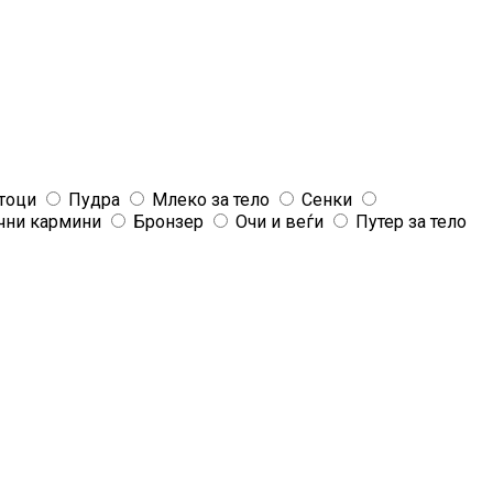
тоци
Пудра
Млеко за тело
Сенки
чни кармини
Бронзер
Очи и веѓи
Путер за тело