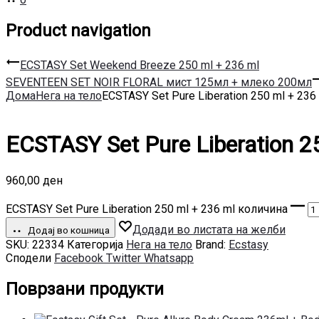
Product navigation
ECSTASY Set Weekend Breeze 250 ml + 236 ml
SEVENTEEN SET NOIR FLORAL мист 125мл + млеко 200мл
Дома
Нега на тело
ECSTASY Set Pure Liberation 250 ml + 236
ECSTASY Set Pure Liberation 2
960,00
ден
ECSTASY Set Pure Liberation 250 ml + 236 ml количина
Додади во листата на желби
Додај во кошница
SKU:
22334
Категорија
Нега на тело
Brand:
Ecstasy
Сподели
Facebook
Twitter
Whatsapp
Поврзани продукти