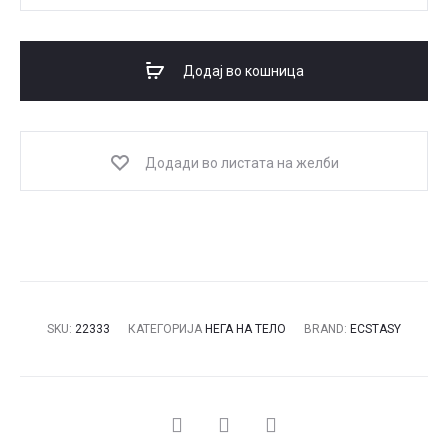
Set
Weekend
Breeze
Додај во кошница
250
ml
+
Додади во листата на желби
236
ml
количина
SKU:
22333
КАТЕГОРИЈА
НЕГА НА ТЕЛО
BRAND:
ECSTASY
СПОДЕЛИ