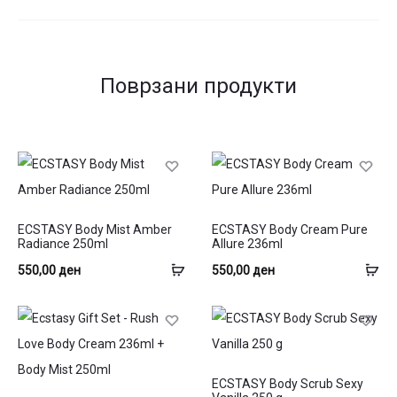
Поврзани продукти
ECSTASY Body Mist Amber
ECSTASY Body Cream Pure
Radiance 250ml
Allure 236ml
Додај
До
550,00
ден
550,00
ден
во
во
кошница
ко
ECSTASY Body Scrub Sexy