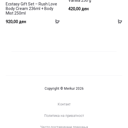
Vanilla 250 g
Ecstasy Gift Set – Rush Love
Body Cream 236ml + Body
420,00
ден
Mist 250ml
Додај
До
920,00
ден
во
во
кошница
ко
Copyright © Merkur 2026
Контакт
Политика на приватност
Често поставувани прашања