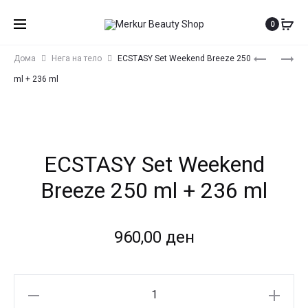
0
Produ
ECSTASY
ECSTASY
Дома
Нега на тело
ECSTASY Set Weekend Breeze 250
SET
SET
navig
ml + 236 ml
URBAN
PURE
MUSE
LIBERATIO
250
250
ML
ML
ECSTASY Set Weekend
+
+
236
236
Breeze 250 ml + 236 ml
ML
ML
960,00
ден
ECSTASY