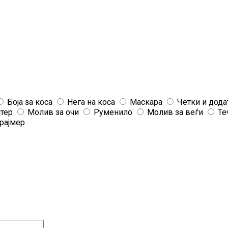
Боја за коса
Нега на коса
Маскара
Четки и дода
јтер
Молив за очи
Руменило
Молив за веѓи
Те
рајмер