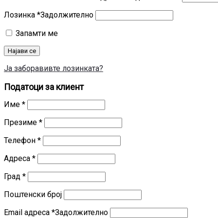
Лозинка
*
Задолжително
Запамти ме
Најави се
Ја заборавивте лозинката?
Податоци за клиент
Име
*
Презиме
*
Телефон
*
Адреса
*
Град
*
Поштенски број
Email адреса
*
Задолжително