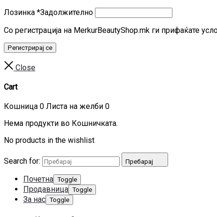
Лозинка
*
Задолжително
Со регистрација на MerkurBeautyShop.mk ги прифаќате усл
Регистрирај се
Close
Cart
Кошница
0
Листа на желби
0
Нема продукти во Кошничката.
No products in the wishlist
Search for:
Пребарај
Почетна
Toggle
Продавница
Toggle
За нас
Toggle