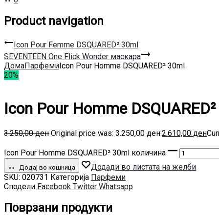
Product navigation
Icon Pour Femme DSQUARED² 30ml
SEVENTEEN One Flick Wonder маскара
Дома
Парфеми
Icon Pour Homme DSQUARED² 30ml
20%
Icon Pour Homme DSQUARED²
3.250,00
ден
Original price was: 3.250,00 ден.
2.610,00
ден
Cur
Icon Pour Homme DSQUARED² 30ml количина
Додади во листата на желби
Додај во кошница
SKU:
020731
Категорија
Парфеми
Сподели
Facebook
Twitter
Whatsapp
Поврзани продукти