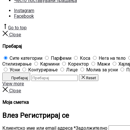
Често поставувани прашања
Instagram
Facebook
Go to top
Close
Пребарај
Сите категории
Парфеми
Коса
Нега на тело
Стилизирање
Кармини
Коректор
Мажи
Хајла
Усни
Контурирање
Лице
Молив за усни
П
Пребарај
Reset
View more
Close
Моја сметка
Влез
Регистрирај се
Клиентско име или email адреса
*
Задолжително