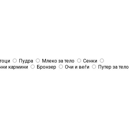
тоци
Пудра
Млеко за тело
Сенки
чни кармини
Бронзер
Очи и веѓи
Путер за тело