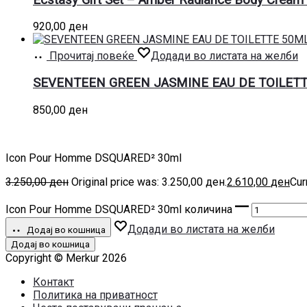
920,00
ден
Прочитај повеќе
Додади во листата на желби
SEVENTEEN GREEN JASMINE EAU DE TOILET
850,00
ден
Icon Pour Homme DSQUARED² 30ml
3.250,00
ден
Original price was: 3.250,00 ден.
2.610,00
ден
Cur
Icon Pour Homme DSQUARED² 30ml количина
Додади во листата на желби
Додај во кошница
Додај во кошница
Copyright © Merkur 2026
Контакт
Политика на приватност