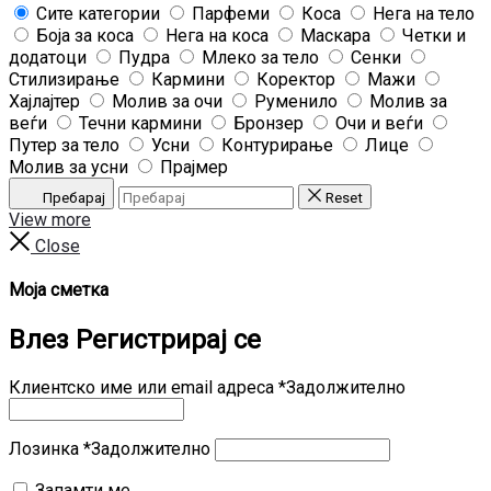
Сите категории
Парфеми
Коса
Нега на тело
Боја за коса
Нега на коса
Маскара
Четки и
додатоци
Пудра
Млеко за тело
Сенки
Стилизирање
Кармини
Коректор
Мажи
Хајлајтер
Молив за очи
Руменило
Молив за
веѓи
Течни кармини
Бронзер
Очи и веѓи
Путер за тело
Усни
Контурирање
Лице
Молив за усни
Прајмер
Пребарај
Reset
View more
Close
Моја сметка
Влез
Регистрирај се
Клиентско име или email адреса
*
Задолжително
Лозинка
*
Задолжително
Запамти ме