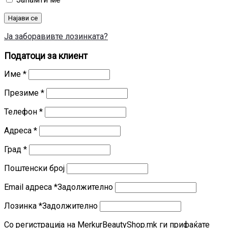
Најави се
Ја заборавивте лозинката?
Податоци за клиент
Име
*
Презиме
*
Телефон
*
Адреса
*
Град
*
Поштенски број
Email адреса
*
Задолжително
Лозинка
*
Задолжително
Со регистрација на MerkurBeautyShop.mk ги прифаќате