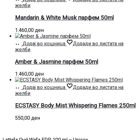
желби
Mandarin & White Musk парфем 50ml
1.460,00
ден
Додај во кошница
Додади во листата на
желби
Amber & Jasmine парфем 50ml
1.460,00
ден
Додај во кошница
Додади во листата на
желби
ECSTASY Body Mist Whispering Flames 250ml
550,00
ден
Lattafa Oud Wafa EDP 100 ml – Unisex