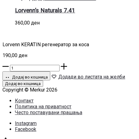
во
кошница
Lorvenn’s Naturals 7.41
360,00
ден
Lorvenn KERATIN регенератор за коса
190,00
ден
Lorvenn
KERATIN
Додади во листата на желби
регенератор
Додај во кошница
за
Додај во кошница
коса
Copyright © Merkur 2026
количина
Контакт
Политика на приватност
Често поставувани прашања
Instagram
Facebook