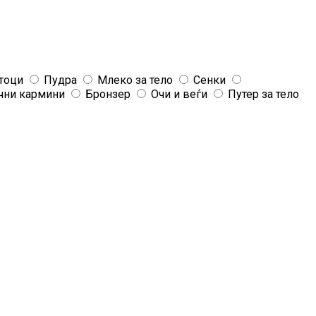
тоци
Пудра
Млеко за тело
Сенки
чни кармини
Бронзер
Очи и веѓи
Путер за тело