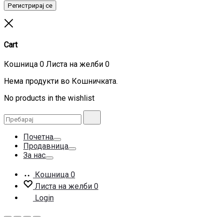
Регистрирај се
Close
Cart
Кошница
0
Листа на желби
0
Нема продукти во Кошничката.
No products in the wishlist
Search
Пребарај
for:
Почетна
Toggle
Продавница
Toggle
За нас
Toggle
Кошница
0
Листа на желби
0
Login