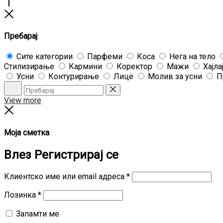
Go
to
Close
top
Пребарај
Сите категории
Парфеми
Коса
Нега на тело
Стилизирање
Кармини
Коректор
Мажи
Хајла
Усни
Контурирање
Лице
Молив за усни
П
Пребарај
Reset
View more
Close
Моја сметка
Влез
Регистрирај се
Задолжително
Клиентско име или email адреса
*
Задолжително
Лозинка
*
Запамти ме