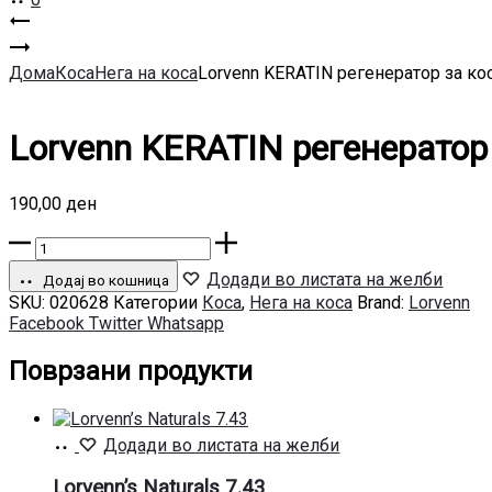
Product
Lorvenn
COLOR
Lorvenn
navigation
REFRESH
шампон
Дома
Коса
Нега на коса
Lorvenn KERATIN регенератор за ко
маска
за
за
суво
коса
миење
Lorvenn KERATIN регенератор
SILVER
мрсна
150мл
коса
190,00
ден
Lorvenn
KERATIN
Додади во листата на желби
регенератор
Додај во кошница
SKU:
020628
Категории
Коса
,
Нега на коса
Brand:
Lorvenn
за
Сподели
Facebook
Twitter
Whatsapp
коса
количина
Поврзани продукти
Додај
Додади во листата на желби
во
кошница
Lorvenn’s Naturals 7.43