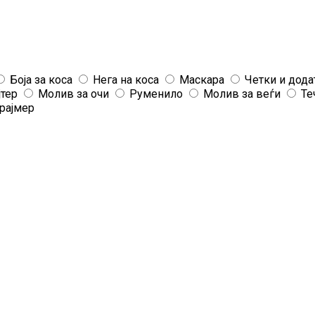
Боја за коса
Нега на коса
Маскара
Четки и дода
јтер
Молив за очи
Руменило
Молив за веѓи
Те
рајмер