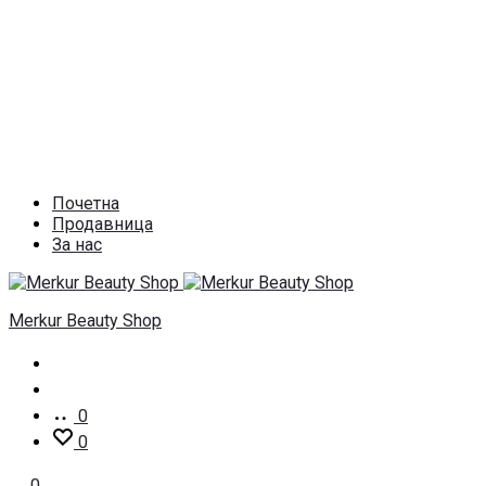
Почетна
Продавница
За нас
Merkur Beauty Shop
Пребарај
Account
0
0
0