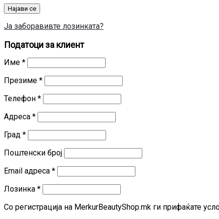
Најави се
Ја заборавивте лозинката?
Податоци за клиент
Име
*
Презиме
*
Телефон
*
Адреса
*
Град
*
Поштенски број
Задолжително
Email адреса
*
Задолжително
Лозинка
*
Со регистрација на MerkurBeautyShop.mk ги прифаќате усл