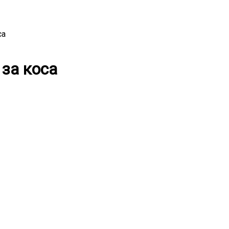
са
 за коса