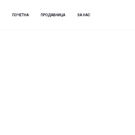
ПОЧЕТНА
ПРОДАВНИЦА
ЗА НАС
Дома
Коса
Нега на коса
Lorvenn COLOR REFRESH маска за 