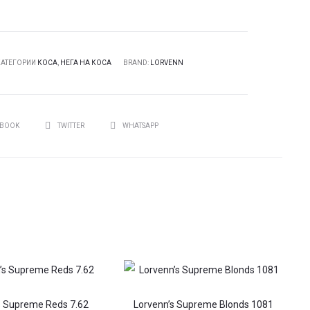
КАТЕГОРИИ
КОСА
,
НЕГА НА КОСА
BRAND:
LORVENN
И
EBOOK
TWITTER
WHATSAPP
s Supreme Reds 7.62
Lorvenn’s Supreme Blonds 1081