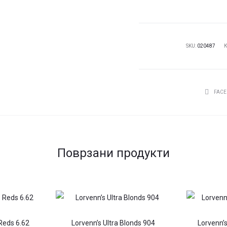
REFRESH
маска
за
коса
SKU:
020487
SILVER
150мл
количина
СПОДЕЛ
FAC
Поврзани продукти
Reds 6.62
Lorvenn’s Ultra Blonds 904
Lorvenn’