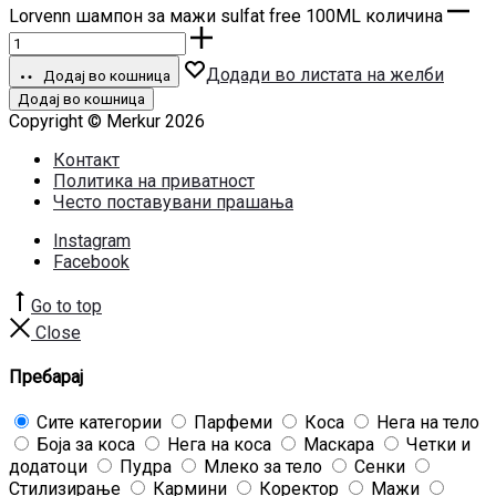
Lorvenn шампон за мажи sulfat free 100ML количина
Додади во листата на желби
Додај во кошница
Додај во кошница
Copyright © Merkur 2026
Контакт
Политика на приватност
Често поставувани прашања
Instagram
Facebook
Go to top
Close
Пребарај
Сите категории
Парфеми
Коса
Нега на тело
Боја за коса
Нега на коса
Маскара
Четки и
додатоци
Пудра
Млеко за тело
Сенки
Стилизирање
Кармини
Коректор
Мажи