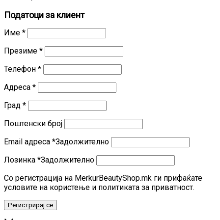
Податоци за клиент
Име
*
Презиме
*
Телефон
*
Адреса
*
Град
*
Поштенски број
Email адреса
*
Задолжително
Лозинка
*
Задолжително
Со регистрација на MerkurBeautyShop.mk ги прифаќате
условите на користење и политиката за приватност.
Регистрирај се