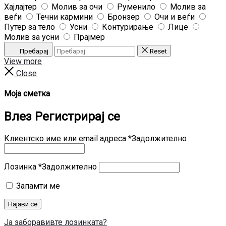
Хајлајтер
Молив за очи
Руменило
Молив за
веѓи
Течни кармини
Бронзер
Очи и веѓи
Путер за тело
Усни
Контурирање
Лице
Молив за усни
Прајмер
Пребарај
Reset
View more
Close
Моја сметка
Влез
Регистрирај се
Клиентско име или email адреса
*
Задолжително
Лозинка
*
Задолжително
Запамти ме
Најави се
Ја заборавивте лозинката?