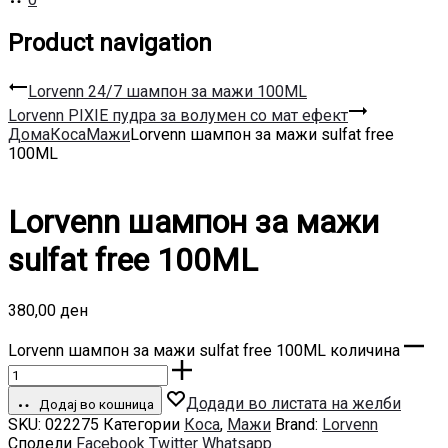
Product navigation
Lorvenn 24/7 шампон за мажи 100ML
Lorvenn PIXIE пудра за волумен со мат ефект
Дома
Коса
Мажи
Lorvenn шампон за мажи sulfat free
100ML
Lorvenn шампон за мажи
sulfat free 100ML
380,00
ден
Lorvenn шампон за мажи sulfat free 100ML количина
Додади во листата на желби
Додај во кошница
SKU:
022275
Категории
Коса
,
Мажи
Brand:
Lorvenn
Сподели
Facebook
Twitter
Whatsapp