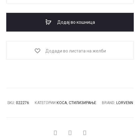
PIXIE
пудра
за
Додај во кошница
волумен
со
мат
Додади во листата на желби
ефект
количина
SKU:
022276
КАТЕГОРИИ
КОСА
,
СТИЛИЗИРАЊЕ
BRAND:
LORVENN
СПОДЕЛИ