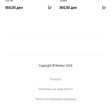
1018
1089
Додај
До
360,00
ден
360,00
ден
во
во
кошница
ко
Copyright © Merkur 2026
Контакт
Политика на приватност
Често поставувани прашања