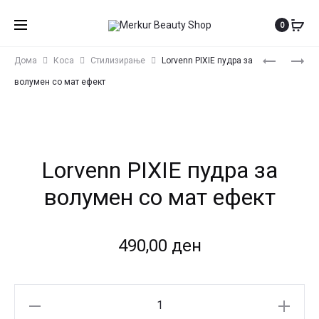
0
Produ
LORVENN
ECSTASY
Дома
Коса
Стилизирање
Lorvenn PIXIE пудра за
ШАМПОН
BODY
navig
волумен со мат ефект
ЗА
CREAM
МАЖИ
COCONUT
SULFAT
DREAM
FREE
236ML
Lorvenn PIXIE пудра за
100ML
волумен со мат ефект
490,00
ден
Lorvenn