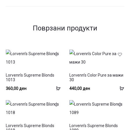
Поврзани продукти
Lorvenn’s Supreme Blonds
Lorvenn’s Color Pure за мажи
1013
30
Додај
До
360,00
ден
440,00
ден
во
во
кошница
ко
Lorvenn’s Supreme Blonds
Lorvenn’s Supreme Blonds