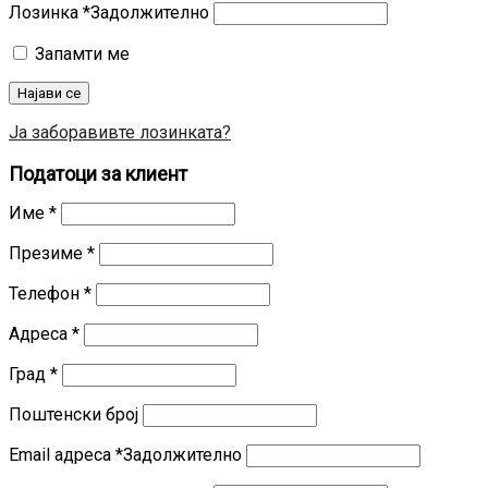
Лозинка
*
Задолжително
Запамти ме
Најави се
Ја заборавивте лозинката?
Податоци за клиент
Име
*
Презиме
*
Телефон
*
Адреса
*
Град
*
Поштенски број
Email адреса
*
Задолжително