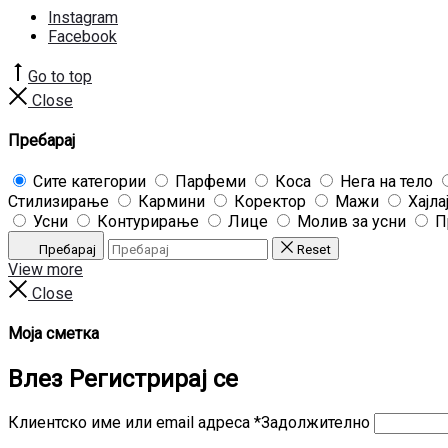
Instagram
Facebook
Go to top
Close
Пребарај
Сите категории
Парфеми
Коса
Нега на тело
Стилизирање
Кармини
Коректор
Мажи
Хајла
Усни
Контурирање
Лице
Молив за усни
П
Пребарај
Reset
View more
Close
Моја сметка
Влез
Регистрирај се
Клиентско име или email адреса
*
Задолжително