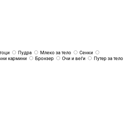
тоци
Пудра
Млеко за тело
Сенки
чни кармини
Бронзер
Очи и веѓи
Путер за тело