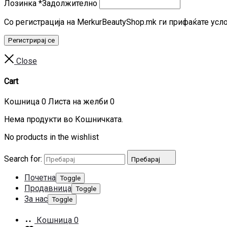
Лозинка
*
Задолжително
Со регистрација на MerkurBeautyShop.mk ги прифаќате усл
Регистрирај се
Close
Cart
Кошница
0
Листа на желби
0
Нема продукти во Кошничката.
No products in the wishlist
Search for:
Пребарај
Почетна
Toggle
Продавница
Toggle
За нас
Toggle
Кошница
0