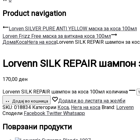
Product navigation
Lorven SILVER PURE ANTI YELLOW маска за коса 100мл
Lorven Frizz Free маска за виткана коса 100мл
Дома
Коса
Нега на коса
Lorvenn SILK REPAIR шампон за ко
Lorvenn SILK REPAIR шампон 
170,00
ден
Lorvenn SILK REPAIR шампон за коса 100мл количина
Додади во листата на желби
Додај во кошница
SKU:
018834
Категории
Коса
,
Нега на коса
Brand:
Lorvenn
Сподели
Facebook
Twitter
Whatsapp
Поврзани продукти