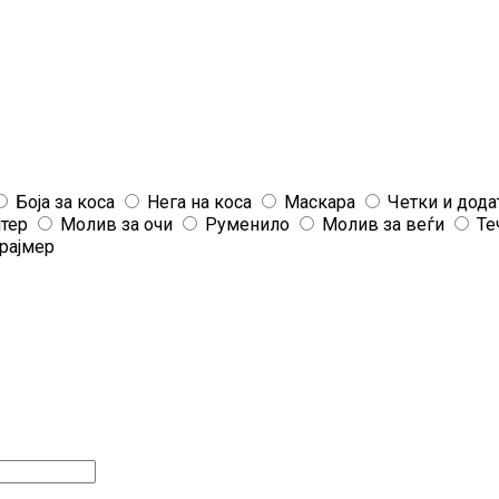
Боја за коса
Нега на коса
Маскара
Четки и дода
јтер
Молив за очи
Руменило
Молив за веѓи
Те
рајмер