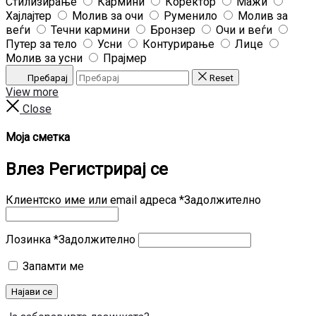
Стилизирање
Кармини
Коректор
Мажи
Хајлајтер
Молив за очи
Руменило
Молив за
веѓи
Течни кармини
Бронзер
Очи и веѓи
Путер за тело
Усни
Контурирање
Лице
Молив за усни
Прајмер
Пребарај
Reset
View more
Close
Моја сметка
Влез
Регистрирај се
Клиентско име или email адреса
*
Задолжително
Лозинка
*
Задолжително
Запамти ме
Најави се