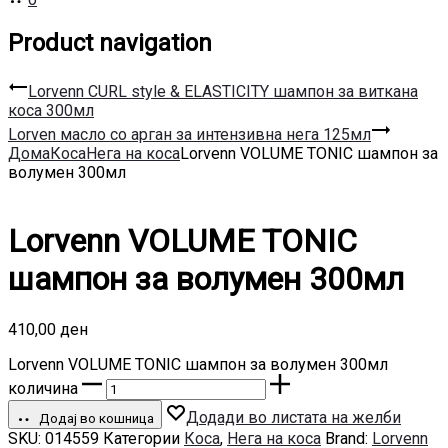
Product navigation
Lorvenn CURL style & ELASTICITY шампон за виткана
коса 300мл
Lorven масло со арган за интензивна нега 125мл
Дома
Коса
Нега на коса
Lorvenn VOLUME TONIC шампон за
волумен 300мл
Lorvenn VOLUME TONIC
шампон за волумен 300мл
410,00
ден
Lorvenn VOLUME TONIC шампон за волумен 300мл
количина
Додади во листата на желби
Додај во кошница
SKU:
014559
Категории
Коса
,
Нега на коса
Brand:
Lorvenn