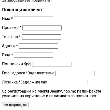
Ја заборавивте лозинката?
Податоци за клиент
Име
*
Презиме
*
Телефон
*
Адреса
*
Град
*
Поштенски број
Email адреса
*
Задолжително
Лозинка
*
Задолжително
Со регистрација на MerkurBeautyShop.mk ги прифаќате
условите на користење и политиката за приватност.
Регистрирај се