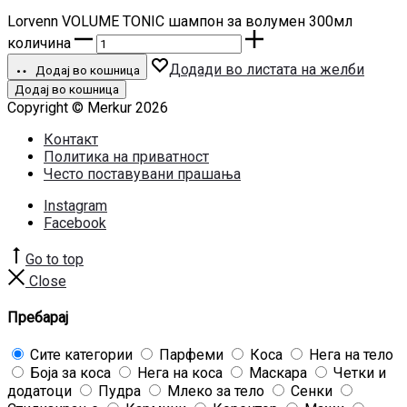
Lorvenn VOLUME TONIC шампон за волумен 300мл
количина
Додади во листата на желби
Додај во кошница
Додај во кошница
Copyright © Merkur 2026
Контакт
Политика на приватност
Често поставувани прашања
Instagram
Facebook
Go to top
Close
Пребарај
Сите категории
Парфеми
Коса
Нега на тело
Боја за коса
Нега на коса
Маскара
Четки и
додатоци
Пудра
Млеко за тело
Сенки