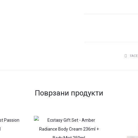
Intense
by
Fragrance
World
EDP
100ml
количина
СПОДЕЛ
FAC
Поврзани продукти