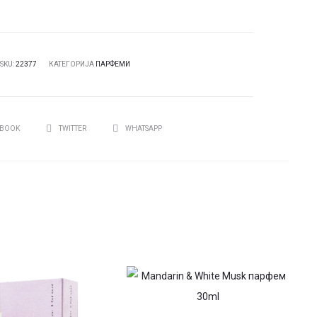
SKU:
22377
КАТЕГОРИЈА
ПАРФЕМИ
И
EBOOK
TWITTER
WHATSAPP