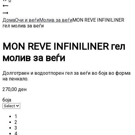
Product
MON
REVE
MON
navigation
BROW
REVE
Дома
Очи и веѓи
Молив за веѓи
MON REVE INFINILINER
SKETCHER
INFINILINER
гел молив за веѓи
гел
молив
за
за
веѓи
уста
MON REVE INFINILINER гел
молив за веѓи
Долготраен и водоотпорен гел за веѓи во боја во форма
на пенкало.
270,00
ден
боја
1
2
3
4