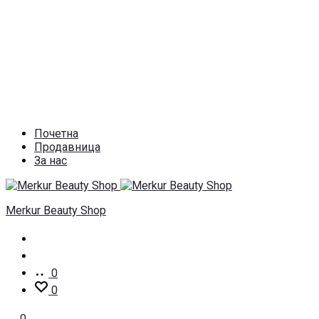
Почетна
Продавница
За нас
Merkur Beauty Shop
Пребарај
Account
0
0
0