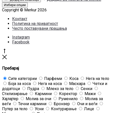
INFINILINER
гел
Избери опции
молив
Copyright © Merkur 2026
за
Контакт
веѓи
Политика на приватност
количина
Често поставувани прашања
Instagram
Facebook
Go
to
Close
top
Пребарај
Сите категории
Парфеми
Коса
Нега на тело
Боја за коса
Нега на коса
Маскара
Четки и
додатоци
Пудра
Млеко за тело
Сенки
Стилизирање
Кармини
Коректор
Мажи
Хајлајтер
Молив за очи
Руменило
Молив за
веѓи
Течни кармини
Бронзер
Очи и веѓи
Путер за тело
Усни
Контурирање
Лице