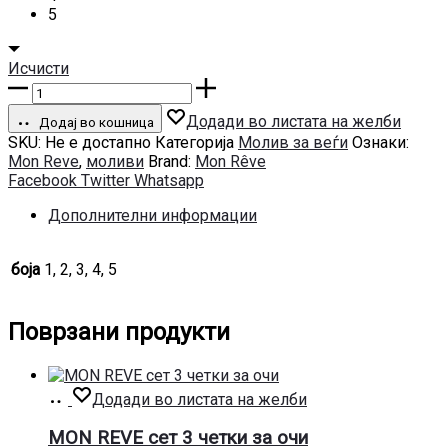
5
Исчисти
MON
REVE
Додади во листата на желби
INFINILINER
Додај во кошница
SKU:
Не е достапно
Категорија
Молив за веѓи
Ознаки:
гел
Mon Reve
,
моливи
Brand:
Mon Rêve
молив
Сподели
Facebook
Twitter
Whatsapp
за
веѓи
Дополнителни информации
количина
боја
1, 2, 3, 4, 5
Поврзани продукти
Додај
Додади во листата на желби
во
кошница
MON REVE сет 3 четки за очи