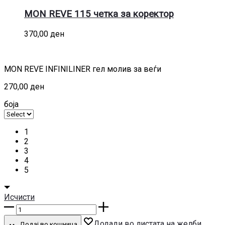
во
кошница
MON REVE 115 четка за коректор
370,00
ден
MON REVE INFINILINER гел молив за веѓи
270,00
ден
боја
1
2
3
4
5
Исчисти
MON
REVE
Додади во листата на желби
Додај во кошница