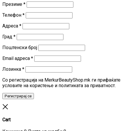
Презиме
*
Телефон
*
Адреса
*
Град
*
Поштенски број
Задолжително
Email адреса
*
Задолжително
Лозинка
*
Со регистрација на MerkurBeautyShop.mk ги прифаќате
условите на користење и политиката за приватност.
Регистрирај се
Close
Cart