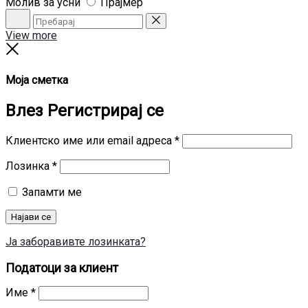
Молив за усни
Прајмер
Пребарај
Reset
View more
Close
Моја сметка
Влез
Регистрирај се
Задолжително
Клиентско име или email адреса
*
Задолжително
Лозинка
*
Запамти ме
Најави се
Ја заборавивте лозинката?
Податоци за клиент
Име
*