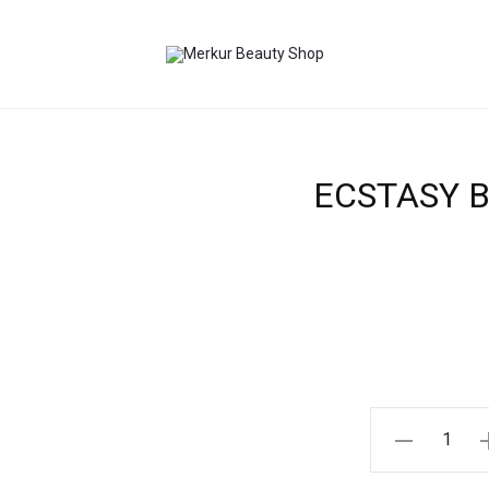
ECSTASY B
ECSTASY
Body