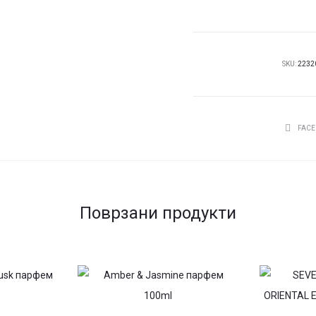
Mist
Coconut
Dream
250
SKU:
2232
ml
количина
СПОДЕЛ
FAC
Поврзани продукти