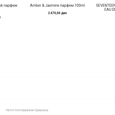
usk парфем
Amber & Jasmine парфем 100ml
SEVENTEEN
EAU D
2.670,00
ден
н
Често поставувани прашања