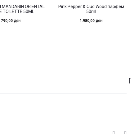
 MANDARIN ORIENTAL
Pink Pepper & Oud Wood парфем
E TOILETTE 50ML
50ml
790,00
ден
1.980,00
ден
Go
to
top
I
F
n
a