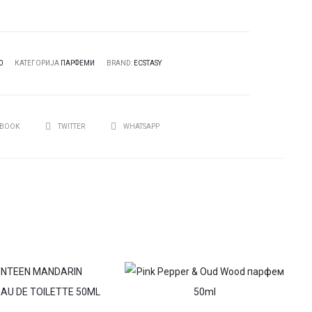
0
КАТЕГОРИЈА
ПАРФЕМИ
BRAND:
ECSTASY
И
EBOOK
TWITTER
WHATSAPP