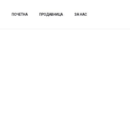
ПОЧЕТНА
ПРОДАВНИЦА
ЗА НАС
Дома
Парфеми
ECSTASY Body Mist Coconut Dream 250 ml