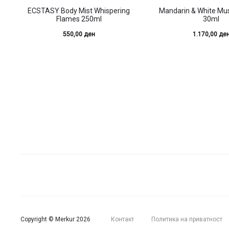
ECSTASY Body Mist Whispering
Mandarin & White M
Flames 250ml
30ml
550,00
ден
1.170,00
де
Copyright © Merkur 2026
Контакт
Политика на приватност