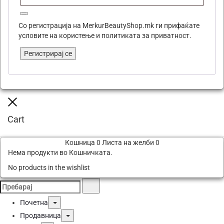
Со регистрација на MerkurBeautyShop.mk ги прифаќате
условите на користење и политиката за приватност.
Регистрирај се
Close
Cart
Кошница
0
Листа на желби
0
Нема продукти во Кошничката.
No products in the wishlist
Пребарај
Search
for:
Toggle
Почетна
Toggle
Продавница