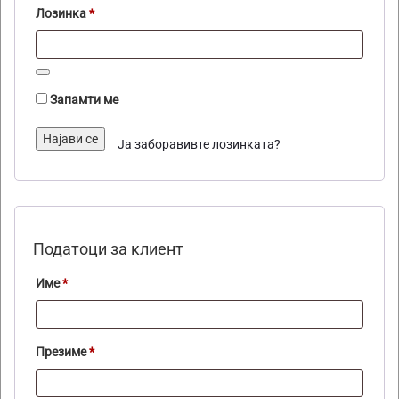
Задолжително
Лозинка
*
Запамти ме
Најави се
Ја заборавивте лозинката?
Податоци за клиент
Име
*
Презиме
*