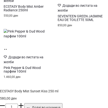
желби
повеќе
Додади во листата на
ECSTASY Body Mist Amber
Radiance 250ml
желби
550,00
ден
SEVENTEEN GREEN JASMINE
EAU DE TOILETTE 50ML
850,00
ден
Додај
во
кошница
Додади во листата на
желби
Pink Pepper & Oud Wood
парфем 100ml
1.460,00
ден
ECSTASY Body Mist Sunset Kiss 250 ml
580,00
ден
ECSTASY
Додај во кошница