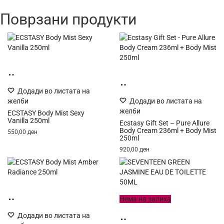
количина
Поврзани продукти
Додај
во
Додај
кошница
Додади во листата на
во
желби
кошница
Додади во листата на
желби
ECSTASY Body Mist Sexy
Vanilla 250ml
Ecstasy Gift Set – Pure Allure
Body Cream 236ml + Body Mist
550,00
ден
250ml
920,00
ден
Додај
Нема на залиха
во
кошница
Додади во листата на
Прочитај