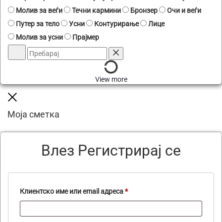
Молив за веѓи
Течни кармини
Бронзер
Очи и веѓи
Путер за тело
Усни
Контурирање
Лице
Молив за усни
Прајмер
Пребарај
Reset
View more
Close
Моја сметка
Влез
Регистрирај се
Задолжително
Клиентско име или email адреса
*