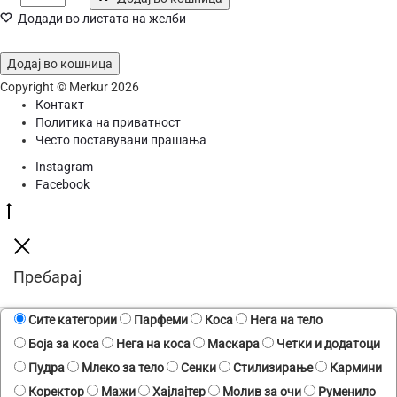
Body
Додади во листата на желби
Mist
Sunset
Kiss
Додај во кошница
250
Copyright © Merkur 2026
ml
Контакт
количина
Политика на приватност
Често поставувани прашања
Instagram
Facebook
Go
to
top
Close
Пребарај
Сите категории
Парфеми
Коса
Нега на тело
Боја за коса
Нега на коса
Маскара
Четки и додатоци
Пудра
Млеко за тело
Сенки
Стилизирање
Кармини
Коректор
Мажи
Хајлајтер
Молив за очи
Руменило