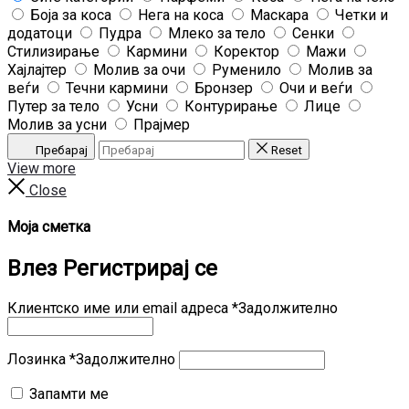
Боја за коса
Нега на коса
Маскара
Четки и
додатоци
Пудра
Млеко за тело
Сенки
Стилизирање
Кармини
Коректор
Мажи
Хајлајтер
Молив за очи
Руменило
Молив за
веѓи
Течни кармини
Бронзер
Очи и веѓи
Путер за тело
Усни
Контурирање
Лице
Молив за усни
Прајмер
Пребарај
Reset
View more
Close
Моја сметка
Влез
Регистрирај се
Клиентско име или email адреса
*
Задолжително
Лозинка
*
Задолжително
Запамти ме