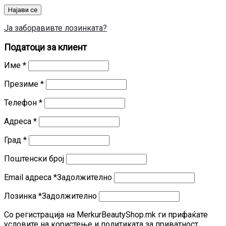
Најави се
Ја заборавивте лозинката?
Податоци за клиент
Име
*
Презиме
*
Телефон
*
Адреса
*
Град
*
Поштенски број
Email адреса
*
Задолжително
Лозинка
*
Задолжително
Со регистрација на MerkurBeautyShop.mk ги прифаќате
условите на користење и политиката за приватност.