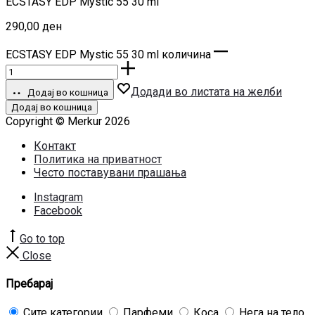
ECSTASY EDP Mystic 55 30 ml
290,00
ден
ECSTASY EDP Mystic 55 30 ml количина
Додади во листата на желби
Додај во кошница
Додај во кошница
Copyright © Merkur 2026
Контакт
Политика на приватност
Често поставувани прашања
Instagram
Facebook
Go to top
Close
Пребарај
Сите категории
Парфеми
Коса
Нега на тело