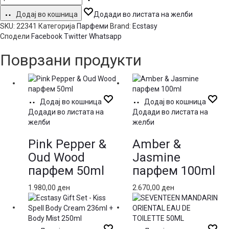
Додај во кошница
Додади во листата на желби
SKU:
22341
Категорија
Парфеми
Brand:
Ecstasy
Сподели
Facebook
Twitter
Whatsapp
Поврзани продукти
Додај во кошница
Додај во кошница
Додади во листата на
Додади во листата на
желби
желби
Pink Pepper &
Amber &
Oud Wood
Jasmine
парфем 50ml
парфем 100ml
1.980,00
ден
2.670,00
ден