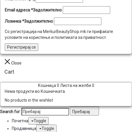
Email адреса
*
Задолжително
Лозинка
*
Задолжително
Со регистрација на MerkurBeautyShop.mk ги прифаќате
условите на користење и политиката за приватност.
Регистрирај се
Close
Cart
Кошница
0
Листа на желби
0
Нема продукти во Кошничката.
No products in the wishlist
Search for:
Пребарај
Почетна
Toggle
Продавница
Toggle