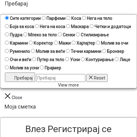
Пребарај
Сите категории
Парфеми
Коса
Нега на тело
Боја за коса
Нега на коса
Маскара
Четки и додатоци
Пудра
Млеко за тело
Сенки
Стилизирање
Кармини
Коректор
Мажи
Хајлајтер
Молив за очи
Руменило
Молив за веѓи
Течни кармини
Бронзер
Очи и веѓи
Путер за тело
Усни
Контурирање
Лице
Молив за усни
Прајмер
Пребарај
Reset
View more
Close
Моја сметка
Влез
Регистрирај се