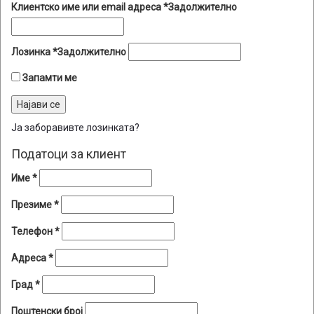
Клиентско име или email адреса
*
Задолжително
Лозинка
*
Задолжително
Запамти ме
Најави се
Ја заборавивте лозинката?
Податоци за клиент
Име
*
Презиме
*
Телефон
*
Адреса
*
Град
*
Поштенски број