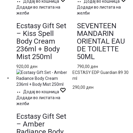
Додај во кошница
Додај во кошница
Додади во листата на
Додади во листата на
желби
желби
Ecstasy Gift Set
SEVENTEEN
– Kiss Spell
MANDARIN
Body Cream
ORIENTAL EAU
236ml + Body
DE TOILETTE
Mist 250ml
50ML
920,00
ден
790,00
ден
ECSTASY EDP Guardian 89 30
ml
290,00
ден
Додај во кошница
Додади во листата на
желби
Ecstasy Gift Set
– Amber
Radiance Body