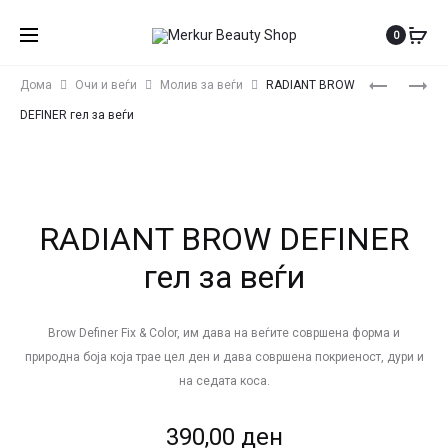
0
Produ
RADIANT
RADIANT
Дома
Очи и веѓи
Молив за веѓи
RADIANT BROW
SOFTLINE
ULTRA
navig
DEFINER гел за веѓи
МОЛИВ
STAY
ЗА
–
ОЧИ
ТЕЧЕН
КАРМИН
RADIANT BROW DEFINER
гел за веѓи
Brow Definer Fix & Color, им дава на веѓите совршена форма и
природна боја која трае цел ден и дава совршена покриеност, дури и
на седата коса.
390,00
ден