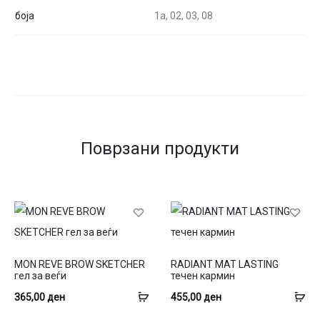
боја
1a, 02, 03, 08
Поврзани продукти
This
This
MON REVE BROW SKETCHER
RADIANT MAT LASTING
product
product
гел за веѓи
течен кармин
has
has
Избери
Из
365,00
ден
455,00
ден
multiple
multiple
опции
оп