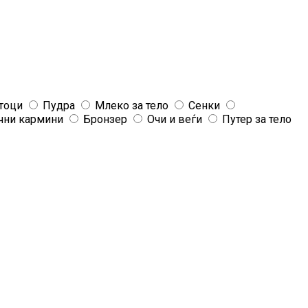
тоци
Пудра
Млеко за тело
Сенки
чни кармини
Бронзер
Очи и веѓи
Путер за тело