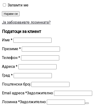
Запамти ме
Најави се
Ја заборавивте лозинката?
Податоци за клиент
Име
*
Презиме
*
Телефон
*
Адреса
*
Град
*
Поштенски број
Email адреса
*
Задолжително
Лозинка
*
Задолжително