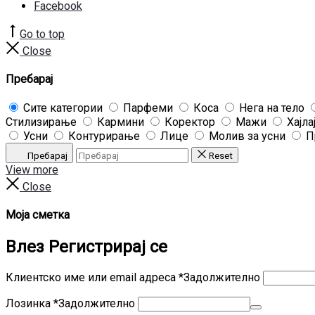
Facebook
Go to top
Close
Пребарај
Сите категории
Парфеми
Коса
Нега на тело
Стилизирање
Кармини
Коректор
Мажи
Хајла
Усни
Контурирање
Лице
Молив за усни
П
Пребарај
Reset
View more
Close
Моја сметка
Влез
Регистрирај се
Клиентско име или email адреса
*
Задолжително
Лозинка
*
Задолжително