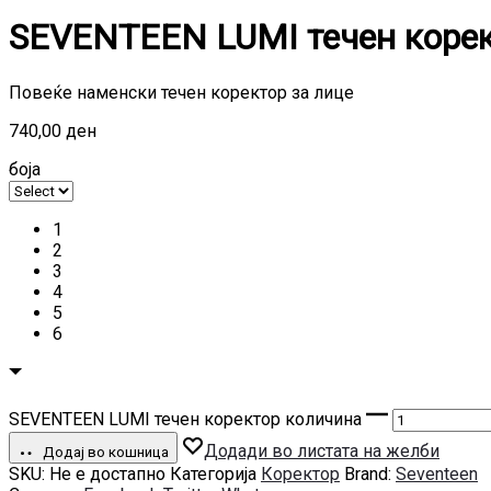
SEVENTEEN LUMI течен коре
Повеќе наменски течен коректор за лице
740,00
ден
боја
1
2
3
4
5
6
SEVENTEEN LUMI течен коректор количина
Додади во листата на желби
Додај во кошница
SKU:
Не е достапно
Категорија
Коректор
Brand:
Seventeen