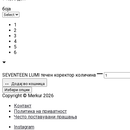
боја
1
2
3
4
5
6
SEVENTEEN LUMI течен коректор количина
Додај во кошница
Избери опции
Copyright © Merkur 2026
Контакт
Политика на приватност
Често поставувани прашања
Instagram