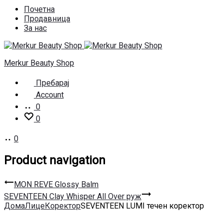
Почетна
Продавница
За нас
Merkur Beauty Shop
Пребарај
Account
0
0
0
Product navigation
MON REVE Glossy Balm
SEVENTEEN Clay Whisper All Over руж
Дома
Лице
Коректор
SEVENTEEN LUMI течен коректор