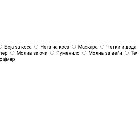
Боја за коса
Нега на коса
Маскара
Четки и дода
јтер
Молив за очи
Руменило
Молив за веѓи
Те
рајмер